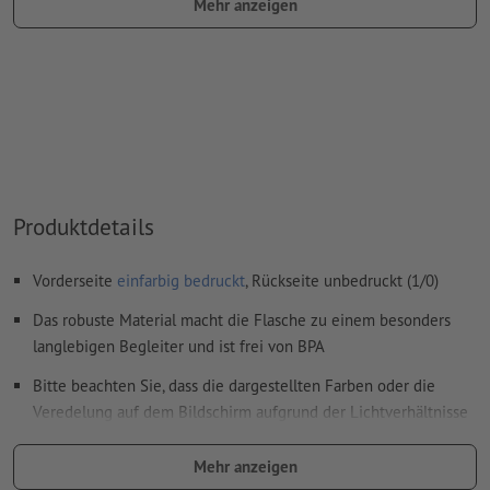
Mehr anzeigen
das Trägermaterial kann beim
Druck mit weißer Farbe
durchscheinen
Das druckfertige PDF darf nur Vektoren enthalten; JPEG-
oder TIFF- Bilder und -Vorlagen sind nicht geeignet
Weitere Informationen und Tipps zu
Vektordaten
finden Sie
in unserem Hilfecenter.
Rechtschreib- und Satzfehler
werden von uns nicht geprüft
Produktdetails
Wie lege ich Druckdaten richtig an?
Vorderseite
einfarbig bedruckt
, Rückseite unbedruckt (1/0)
Das robuste Material macht die Flasche zu einem besonders
langlebigen Begleiter und ist frei von BPA
Bitte beachten Sie, dass die dargestellten Farben oder die
Veredelung auf dem Bildschirm aufgrund der Lichtverhältnisse
oder der Monitoreinstellung von den tatsächlichen
Produktfarben abweichen können
Mehr anzeigen