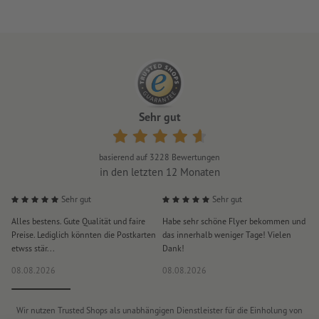
Sehr gut
basierend auf
3228
Bewertungen
in den letzten 12 Monaten
Sehr gut
Sehr gut
Alles bestens. Gute Qualität und faire
Habe sehr schöne Flyer bekommen und
S
Preise. Lediglich könnten die Postkarten
das innerhalb weniger Tage! Vielen
D
etwss stär...
Dank!
i
08.08.2026
08.08.2026
0
Wir nutzen Trusted Shops als unabhängigen Dienstleister für die Einholung von