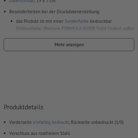
Datenformat
:
19 x 7 cm
Besonderheiten bei der Druckdatenerstellung:
das Produkt ist mit einer
Sonderfarbe
bedruckbar
(Volltonfarbe: (Pantone FORMULA GUIDE Solid Coated, außer
Metallic und Neonfarben) )
Mehr anzeigen
das Trägermaterial kann beim
Druck mit weißer Farbe
durchscheinen
Das druckfertige PDF darf nur Vektoren enthalten; JPEG-
oder TIFF- Bilder und -Vorlagen sind nicht geeignet
Weitere Informationen und Tipps zu
Vektordaten
finden Sie
in unserem Hilfecenter.
Rechtschreib- und Satzfehler
werden von uns nicht geprüft
Produktdetails
Wie lege ich Druckdaten richtig an?
Vorderseite
einfarbig bedruckt
, Rückseite unbedruckt (1/0)
Verschluss aus rostfreiem Stahl