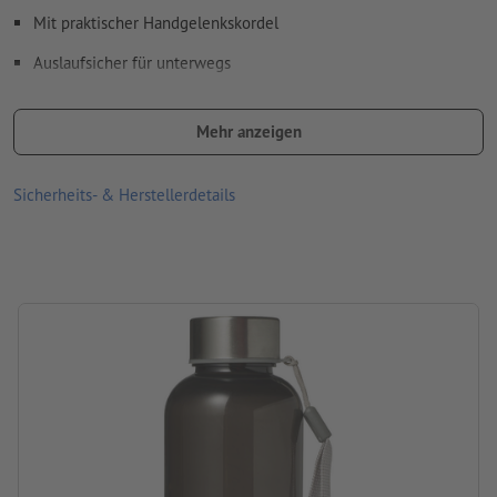
Mit praktischer Handgelenkskordel
Auslaufsicher für unterwegs
Größe: 19,9 x ø 6,5 cm
Mehr anzeigen
Bitte beachten Sie, dass die dargestellten Farben auf dem
Bildschirm aufgrund der Lichtverhältnisse oder der
Sicherheits- & Herstellerdetails
Monitoreinstellung von den tatsächlichen Produktfarben
abweichen können
Füllmenge: 500 ml
Verarbeitung: Siebdruck
Druckstand: rundum