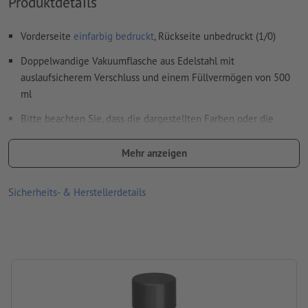
Produktdetails
Weitere Informationen und Tipps zu
Vektordaten
finden Sie
in unserem Hilfecenter.
Vorderseite
einfarbig bedruckt
, Rückseite unbedruckt (1/0)
Rechtschreib- und Satzfehler
werden von uns nicht geprüft
Doppelwandige Vakuumflasche aus Edelstahl mit
auslaufsicherem Verschluss und einem Füllvermögen von 500
Wie lege ich Druckdaten richtig an?
ml
Bitte beachten Sie, dass die dargestellten Farben oder die
Veredelung auf dem Bildschirm aufgrund der Lichtverhältnisse
oder der Monitoreinstellung von den tatsächlichen
Mehr anzeigen
Produktfarben abweichen können
Sicherheits- & Herstellerdetails
Größe: 24,7 x ø 7 cm
Verpackung: Karton
Füllmenge: 500 ml
Verarbeitung: Lasergravur
Gravurstand: auf der Flasche