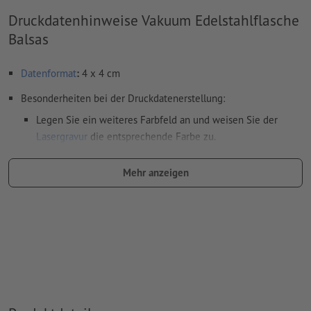
Druckdatenhinweise Vakuum Edelstahlflasche
Balsas
Datenformat
:
4 x 4 cm
Besonderheiten bei der Druckdatenerstellung:
Legen Sie ein weiteres Farbfeld an und weisen Sie der
Lasergravur
die entsprechende Farbe zu.
Benennung des Farbfelds: "Laser"
Mehr anzeigen
Farbtyp: Vollton
Farbwert: frei wählbar
Hinweis: diese "Farbe" dient lediglich Produktionszwecken,
es ist keine farbliche Gravur
Das druckfertige PDF darf nur Vektoren enthalten; JPEG-
oder TIFF- Bilder und -Vorlagen sind nicht geeignet