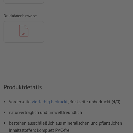
Überdruckeneinstellungen
werden von uns nicht geprüft
Druckdatenhinweise
Kommentare
werden gelöscht und nicht gedruckt
Inhalte von
Formularfeldern
werden mitgedruckt
Wie lege ich Druckdaten richtig an?
Produktdetails
Vorderseite
vierfarbig bedruckt
, Rückseite unbedruckt (4/0)
naturverträglich und umweltfreundlich
bestehen ausschließlich aus mineralischen und pflanzlichen
Inhaltsstoffen; komplett PVC-frei