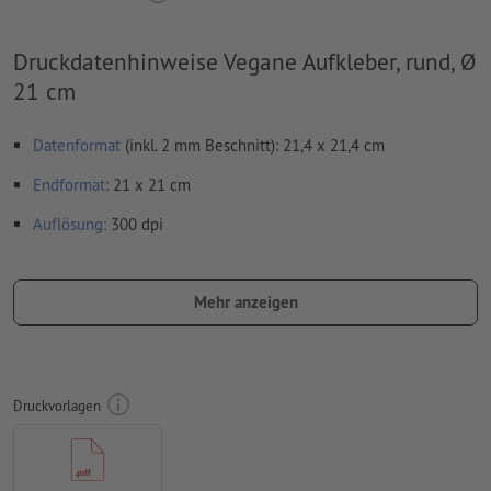
Druckdatenhinweise Vegane Aufkleber, rund, Ø
21 cm
Datenformat
(inkl. 2 mm Beschnitt): 21,4 x 21,4 cm
Endformat
: 21 x 21 cm
Auflösung:
300 dpi
umlaufend 2 mm
Beschnitt
anlegen, wichtige Informationen
mit mind. 4 mm Abstand zum Endformat
Mehr anzeigen
Schriften
müssen vollständig eingebettet oder in Kurven
konvertiert werden
Farbmodus:
CMYK, FOGRA51 (PSO Coated v3) für gestrichene
Druckvorlagen
Papiere, FOGRA52 (PSO Uncoated v3 FOGRA52) für
ungestrichene Papiere
Rechtschreib- und Satzfehler
werden von uns nicht geprüft