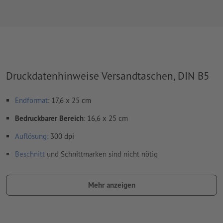
Druckdatenhinweise Versandtaschen, DIN B5
Endformat
: 17,6 x 25 cm
Bedruckbarer Bereich
: 16,6 x 25 cm
Auflösung:
300 dpi
Beschnitt
und Schnittmarken sind nicht nötig
Schriften
müssen vollständig eingebettet oder in Kurven
konvertiert werden
Mehr anzeigen
Farbmodus:
CMYK, FOGRA52 (PSO Uncoated v3 FOGRA52) für
ungestrichene Papiere