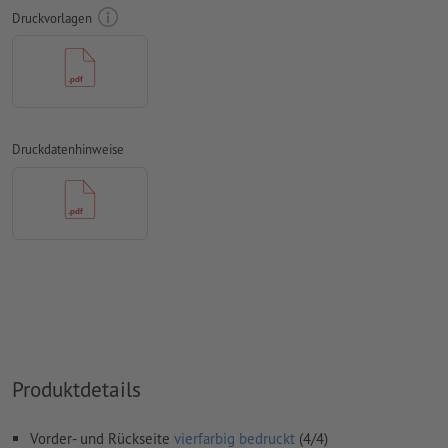
Rechtschreib- und Satzfehler
werden von uns nicht geprüft
Druckvorlagen
Überdruckeneinstellungen
werden von uns nicht geprüft
Kommentare
werden gelöscht und nicht gedruckt
Inhalte von
Formularfeldern
werden mitgedruckt
Druckdatenhinweise
Hinweis: Bitte nutzen Sie unsere Druckvorlage, um Ihr Motiv
korrekt zu positionieren.
Wie lege ich Druckdaten richtig an?
Produktdetails
Vorder- und Rückseite
vierfarbig bedruckt
(4/4)