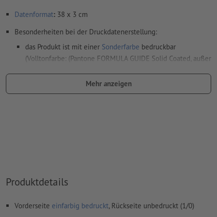
Datenformat
:
38 x 3 cm
Besonderheiten bei der Druckdatenerstellung:
das Produkt ist mit einer
Sonderfarbe
bedruckbar
(Volltonfarbe: (Pantone FORMULA GUIDE Solid Coated, außer
Metallic und Neonfarben) )
Mehr anzeigen
das Trägermaterial kann beim
Druck mit weißer Farbe
durchscheinen
Das druckfertige PDF darf nur Vektoren enthalten; JPEG-
oder TIFF- Bilder und -Vorlagen sind nicht geeignet
Weitere Informationen und Tipps zu
Vektordaten
finden Sie
in unserem Hilfecenter.
Rechtschreib- und Satzfehler
werden von uns nicht geprüft
Produktdetails
Wie lege ich Druckdaten richtig an?
Vorderseite
einfarbig bedruckt
, Rückseite unbedruckt (1/0)