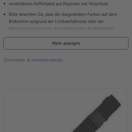
verstellbares Kofferband aus Polyester mit Verschluss
Bitte beachten Sie, dass die dargestellten Farben auf dem
Bildschirm aufgrund der Lichtverhältnisse oder der
Monitoreinstellung von den tatsächlichen Produktfarben
abweichen können
Mehr anzeigen
Material: Polyester
Größe: B 193 x H 6 cm
Sicherheits- & Herstellerdetails
Verpackung: nicht einzeln verpackt
Verarbeitung: Siebdruck
Druckstand: auf dem Band (fortlaufend wiederholt)