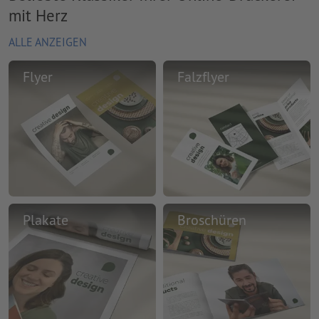
mit Herz
ALLE ANZEIGEN
Flyer
Falzflyer
Plakate
Broschüren