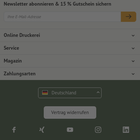
Newsletter abonnieren & 15 % Gutschein sichern
Online Druckerei
Über Onlineprinters
Service
Presse
Zahlungsarten
Magazin
Jobs & Karriere
Versand
Design
Zahlungsarten
Umweltschutz
Reklamation
Marketing
Vorkasse
Rechnung
Kontakt
Deutschland
op.premium
Druck & Insights
FAQ
Digitales
Vertrag widerrufen
Fotografie