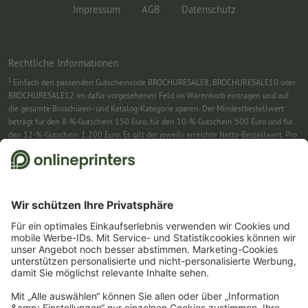
Impressum
AGB
Datenschutz
Rechtliche Informationen
1
Einfach den passenden Gutscheincode BROCHURESALE8, BROCHURESALE10 oder
BROCHURESALE12 im dafür vorgesehenen Feld im Warenkorb eintragen und auf
die gesamte Broschüren- und Katalog-Kategorie sparen. Der Mindestbestellwert
beträgt für den 8-%-Gutschein 150 Euro, für den 10-%-Gutschein 500 Euro und für
den 12-%-Gutschein 1.200 Euro. Es gilt der jeweils erreichte Netto-Bestellwert. Pro
Bestellung ist nur ein Gutscheincode einlösbar. Mehrfach einlösbar. Keine
Barauszahlung. Nicht mit weiteren Aktionen kombinierbar. Die Aktion gilt bis
einschließlich 31.8.2026.
2
Sie erhalten zunächst eine E-Mail, in der Sie die Anmeldung zum Newsletter durch
einen Klick bestätigen. Erst dann senden wir Ihnen den Rabattcode und künftig
unseren Newsletter zu. Natürlich können Sie sich jederzeit swieder abmelden.
Maximale Höhe des Rabatts: 150 € des Bestellwerts (netto). Einmalig einlösbar.
Kein Mindestbestellwert. Keine Barauszahlung. Nicht mit weiteren Aktionen oder
Gutscheincodes kombinierbar.
Der Gutschein ist nach Erhalt sechs Wochen gültig.
3
Einfach den Gutscheincode CALENDARS10-26 im dafür vorgesehenen Feld im
Warenkorb eintragen und auf ausgewählte Produkte sparen. Kein