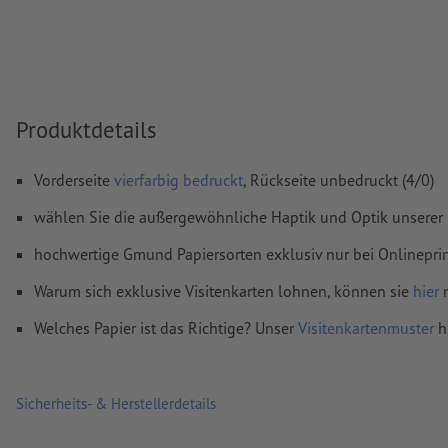
Schriften
müssen vollständig eingebettet oder in Kurven kon
werden
Farbmodus:
CMYK, FOGRA51 (PSO Coated v3) für gestrichene
FOGRA52 (PSO Uncoated v3 FOGRA52) für ungestrichene Pa
Produktdetails
Rechtschreib- und Satzfehler
werden von uns nicht geprüft
Überdruckeneinstellungen
werden von uns nicht geprüft
Vorderseite
vierfarbig bedruckt
, Rückseite unbedruckt (4/0)
Kommentare
werden gelöscht und nicht gedruckt
wählen Sie die außergewöhnliche Haptik und Optik unserer
Inhalte von
Formularfeldern
werden mitgedruckt
hochwertige Gmund Papiersorten exklusiv nur bei Onlineprin
Warum sich exklusive Visitenkarten lohnen, können sie
hier
n
Wie lege ich Druckdaten richtig an?
Welches Papier ist das Richtige? Unser
Visitenkartenmuster
hi
Sicherheits- & Herstellerdetails