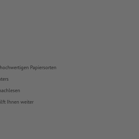
vertiert
 Papiere,
piere
 hochwertigen Papiersorten
ters
achlesen
lft Ihnen weiter