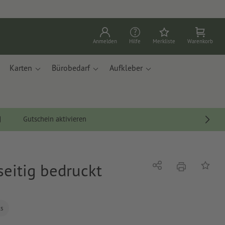
Anmelden
Hilfe
Merkliste
Warenkorb
Karten
Bürobedarf
Aufkleber
Gutschein aktivieren
nseitig bedruckt
Drucken
Teilen
Auf die
ls