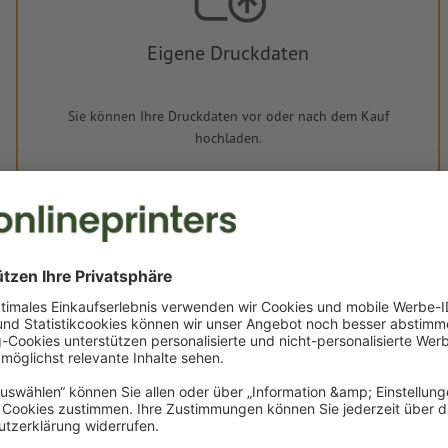
Eigene Druckdaten
Sie können Ihre Druckdaten vor oder nach dem Kauf
hochladen.
Jetzt hochladen
Lieferung ca.:
€ 29,18
€ 34,72
Mo, 17. Aug.
netto
Inkl.
19% MwSt.
&
Gewicht: ca.
10,8 g