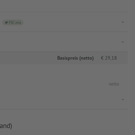
FSC mix
Basispreis (netto)
€
29,18
netto
and)