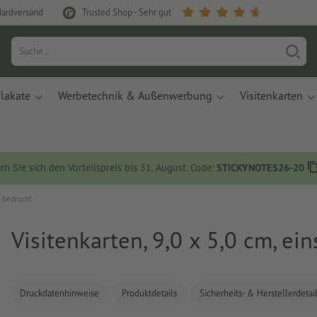
dardversand
Trusted Shop - Sehr gut
lakate
Werbetechnik & Außenwerbung
Visitenkarten
rn Sie sich den Vorteilspreis bis 31. August. Code:
STICKYNOTES26-20
g bedruckt
Visitenkarten, 9,0 x 5,0 cm, ei
Druckdatenhinweise
Produktdetails
Sicherheits- & Herstellerdetai