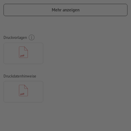
Kopf steht, sollte in den Druckdaten die
Leserichtung
Mehr anzeigen
berücksichtigt werden
verwenden Sie eine Schriftgröße von mindestens 6 pt für
ein optimales Ergebnis
Druckvorlagen
Auflösung:
300 dpi
umlaufend 2 mm
Beschnitt
anlegen, wichtige Informationen
mit mind. 4 mm Abstand zum Endformat
Schriften
müssen vollständig eingebettet oder in Kurven
konvertiert werden
Druckdatenhinweise
Farbmodus:
CMYK, FOGRA51 (PSO Coated v3) für gestrichene
Papiere, FOGRA52 (PSO Uncoated v3 FOGRA52) für
ungestrichene Papiere
Rechtschreib- und Satzfehler
werden von uns nicht geprüft
Überdruckeneinstellungen
werden von uns nicht geprüft