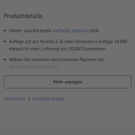
Kommentare
werden gelöscht und nicht gedruckt
Inhalte von
Formularfeldern
werden mitgedruckt
Produktdetails
Wie lege ich Druckdaten richtig an?
Vorder- und Rückseite
vierfarbig bedruckt
(4/4)
Auflage gilt pro Version, z. B. zwei Versionen à Auflage 10.000
entspricht einer Lieferung von 20.000 Exemplaren
Wählen Sie zwischen verschiedenen Papieren mit
unterschiedlichen Stärken.
Veredeln Sie Ihre Visitenkarten mit verschiedenen Lacken und
Mehr anzeigen
hochwertigen Beschichtungen.
Sicherheits- & Herstellerdetails