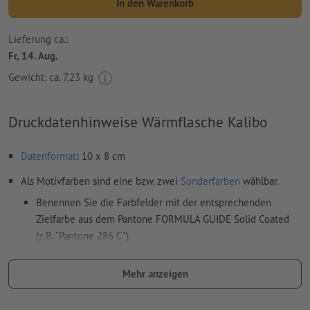
In den Warenkorb
Lieferung ca.:
Fr, 14. Aug.
Gewicht: ca.
7,23 kg
Druckdatenhinweise Wärmflasche Kalibo
Datenformat
:
10 x 8 cm
Als Motivfarben sind eine bzw. zwei
Sonderfarben
wählbar.
Benennen Sie die Farbfelder mit der entsprechenden
Zielfarbe aus dem Pantone FORMULA GUIDE Solid Coated
(z.B. "Pantone 286 C").
Es sind keine Metallic- und Neonfarben möglich.
Mehr anzeigen
das Trägermaterial kann beim
Druck mit weißer Farbe
durchscheinen