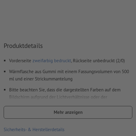
Das druckfertige PDF darf nur Vektoren enthalten; JPEG-
oder TIFF- Bilder und -Vorlagen sind nicht geeignet
Weitere Informationen und Tipps zu
Vektordaten
finden Sie
in unserem Hilfecenter.
Rechtschreib- und Satzfehler
werden von uns nicht geprüft
Produktdetails
Vorderseite
zweifarbig bedruckt
, Rückseite unbedruckt (2/0)
Wie lege ich Druckdaten richtig an?
Wärmflasche aus Gummi mit einem Fassungsvolumen von 500
ml und einer Strickummantelung
Bitte beachten Sie, dass die dargestellten Farben auf dem
Bildschirm aufgrund der Lichtverhältnisse oder der
Monitoreinstellung von den tatsächlichen Produktfarben
abweichen können
Mehr anzeigen
Material: Gummi, Strick
Sicherheits- & Herstellerdetails
Größe: 15 x 5 x 26 cm