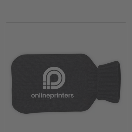
Verpackung: nicht einzeln verpackt
Füllmenge: 500 ml
Verarbeitung: Siebtransferdruck
Druckstand: mittig