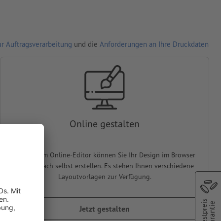
r Auftragsverarbeitung
und die
Anforderungen an Ihre Druckdaten
Online gestalten
In unserem Online-Editor können Sie Ihr Design im Browser
ganz einfach selbst erstellen. Es stehen Ihnen verschiedene
Layoutvorlagen zur Verfügung.
Bestpreis
Garantie
Jetzt gestalten