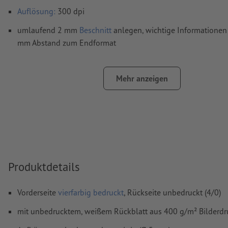
Auflösung:
300 dpi
umlaufend 2 mm
Beschnitt
anlegen, wichtige Informationen 
mm Abstand zum Endformat
Schriften
müssen vollständig eingebettet oder in Kurven kon
werden
Mehr anzeigen
Farbmodus:
CMYK, FOGRA51 (PSO Coated v3) für gestrichene
FOGRA52 (PSO Uncoated v3 FOGRA52) für ungestrichene Pa
Rechtschreib- und Satzfehler
werden von uns nicht geprüft
Überdruckeneinstellungen
werden von uns nicht geprüft
Kommentare
werden gelöscht und nicht gedruckt
Produktdetails
Inhalte von
Formularfeldern
werden mitgedruckt
Vorderseite
vierfarbig bedruckt
, Rückseite unbedruckt (4/0)
Wie lege ich Druckdaten richtig an?
mit unbedrucktem, weißem Rückblatt aus 400 g/m² Bilderdru