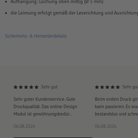
Aufhängung: Lochung oben mittig (Ø 5 mm)
die Leimung erfolgt gemäß der Leserichtung und Ausrichtun
Sicherheits- & Herstellerdetails
Sehr gut
Sehr gu
Sehr guter Kundenservice. Gute
Beim ersten Druck gi
Druckqualität. Das online Design
kann passieren. Es wu
Modul ist gewöhnungsbedür...
bestandslos und schnel
06.08.2026
06.08.2026