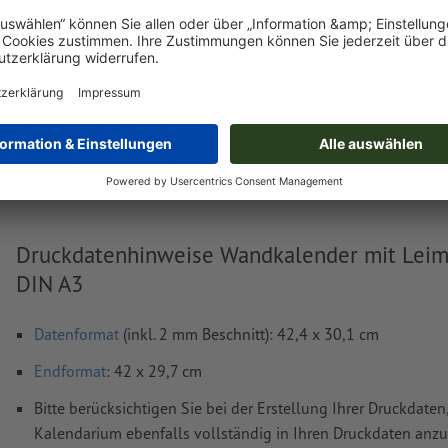
Lieferung ca.:
€ 264,15
€ 314,34
Di, 18. Aug.
netto
Inkl.
19% MwSt.
&
Gewicht: ca.
26,07 kg
Druckdatenhinweise Wandkalender mit Leim
DIN A3
Datenformat
(inkl. 2 mm Beschnitt): 42,4 x 30,1 cm
Endformat
: 42 x 29,7 cm
Bitte berücksichtigen Sie bei der Erstellung Ihrer Druckdaten
Kalendarium ebenfalls vollständig in Ihren Druckdaten anzu