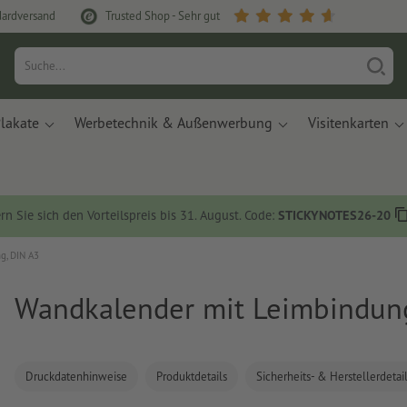
dardversand
Trusted Shop - Sehr gut
lakate
Werbetechnik & Außenwerbung
Visitenkarten
rn Sie sich den Vorteilspreis bis 31. August. Code:
STICKYNOTES26-20
g, DIN A3
Wandkalender mit Leimbindung
Druckdatenhinweise
Produktdetails
Sicherheits- & Herstellerdetai