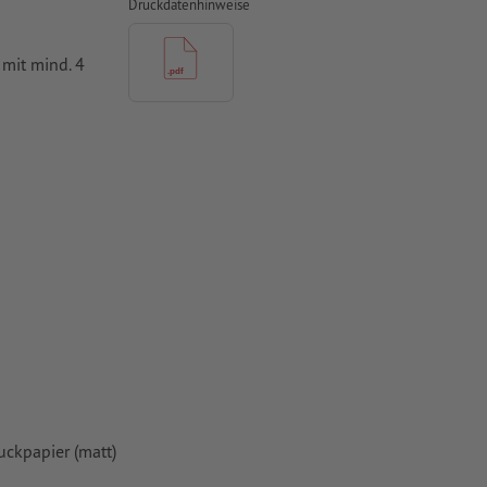
Druckdatenhinweise
mit mind. 4
vertiert
 Papiere,
piere
ckpapier (matt)