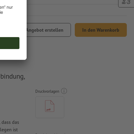
Angebot erstellen
In den Warenkorb
Versand
bindung,
Druckvorlagen
, dass das
legen ist