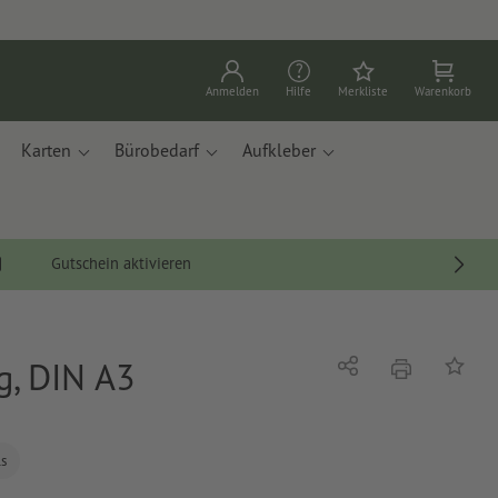
Anmelden
Hilfe
Merkliste
Warenkorb
Karten
Bürobedarf
Aufkleber
Gutschein aktivieren
, DIN A3
Drucken
Teilen
Auf die
ls