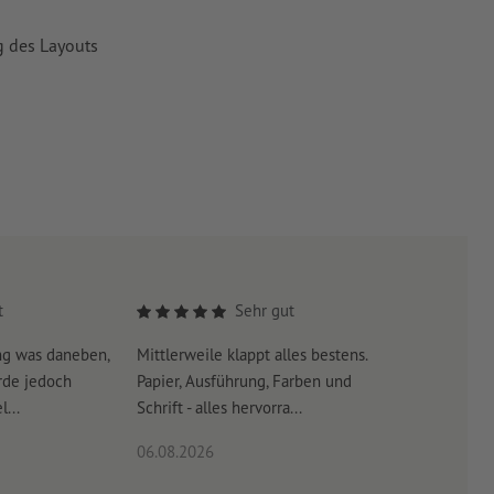
g des Layouts
t
Sehr gut
ng was daneben,
Mittlerweile klappt alles bestens.
Es war su
rde jedoch
Papier, Ausführung, Farben und
erreicht 
...
Schrift - alles hervorra...
06.08.2026
06.08.20