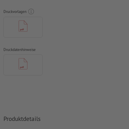
mit mind. 4 mm Abstand zum Endformat
Druckvorlagen
Schriften
müssen vollständig eingebettet oder in Kurven
konvertiert werden
Farbmodus:
CMYK, FOGRA51 (PSO Coated v3) für gestrichene
Papiere, FOGRA52 (PSO Uncoated v3 FOGRA52) für
ungestrichene Papiere
Druckdatenhinweise
Rechtschreib- und Satzfehler
werden von uns nicht geprüft
Überdruckeneinstellungen
werden von uns nicht geprüft
Kommentare
werden gelöscht und nicht gedruckt
Inhalte von
Formularfeldern
werden mitgedruckt
Wie lege ich Druckdaten richtig an?
Produktdetails