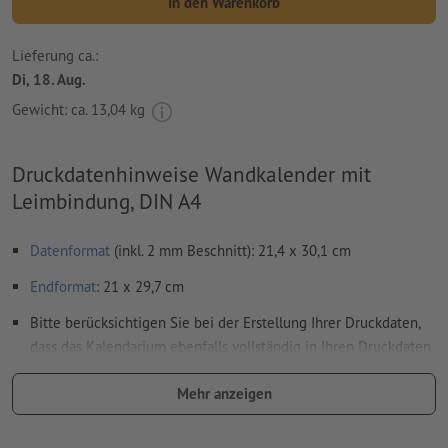
In den Warenkorb
Lieferung ca.:
Di, 18. Aug.
Gewicht: ca.
13,04 kg
Druckdatenhinweise Wandkalender mit
Leimbindung, DIN A4
Datenformat
(inkl. 2 mm Beschnitt): 21,4 x 30,1 cm
Endformat
: 21 x 29,7 cm
Bitte berücksichtigen Sie bei der Erstellung Ihrer Druckdaten,
dass das Kalendarium ebenfalls vollständig in Ihren Druckdaten
anzulegen ist
Mehr anzeigen
Auflösung:
300 dpi
umlaufend 2 mm
Beschnitt
anlegen, wichtige Informationen