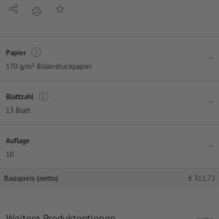
Teilen
Auf die Merkliste
Drucken
Papier
170 g/m² Bilderdruckpapier
Blattzahl
13 Blatt
Auflage
10
Basispreis (netto)
€
311,72
Weitere Produktoptionen