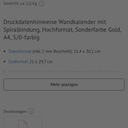
Gewicht: ca.
1,6 kg
Druckdatenhinweise Wandkalender mit
Spiralbindung, Hochformat, Sonderfarbe Gold,
A4, 5/0-farbig
Datenformat
(inkl. 2 mm Beschnitt): 21,4 x 30,1 cm
Endformat
: 21 x 29,7 cm
Bitte berücksichtigen Sie bei der Erstellung Ihrer Druckdaten,
dass das Kalendarium ebenfalls vollständig in Ihren Druckdaten
Mehr anzeigen
anzulegen ist
Auflösung:
300 dpi
umlaufend 2 mm
Beschnitt
anlegen, wichtige Informationen
Druckvorlagen
mit mind. 4 mm Abstand zum Endformat
Schriften
müssen vollständig eingebettet oder in Kurven