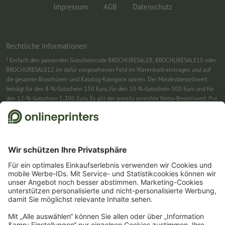
Impressum
AGB
Datenschutz
Rechtliche Informationen
1
Einfach den passenden Gutscheincode BROCHURESALE8, BROCHURESALE10 oder
BROCHURESALE12 im dafür vorgesehenen Feld im Warenkorb eintragen und auf
die gesamte Broschüren- und Katalog-Kategorie sparen. Der Mindestbestellwert
beträgt für den 8-%-Gutschein 150 Euro, für den 10-%-Gutschein 500 Euro und für
den 12-%-Gutschein 1.200 Euro. Es gilt der jeweils erreichte Netto-Bestellwert. Pro
Bestellung ist nur ein Gutscheincode einlösbar. Mehrfach einlösbar. Keine
Barauszahlung. Nicht mit weiteren Aktionen kombinierbar. Die Aktion gilt bis
einschließlich 31.8.2026.
2
Sie erhalten zunächst eine E-Mail, in der Sie die Anmeldung zum Newsletter durch
einen Klick bestätigen. Erst dann senden wir Ihnen den Rabattcode und künftig
unseren Newsletter zu. Natürlich können Sie sich jederzeit swieder abmelden.
Maximale Höhe des Rabatts: 150 € des Bestellwerts (netto). Einmalig einlösbar.
Kein Mindestbestellwert. Keine Barauszahlung. Nicht mit weiteren Aktionen oder
Gutscheincodes kombinierbar.
Der Gutschein ist nach Erhalt sechs Wochen gültig.
3
Einfach den Gutscheincode CALENDARS10-26 im dafür vorgesehenen Feld im
Warenkorb eintragen und auf ausgewählte Produkte sparen. Kein