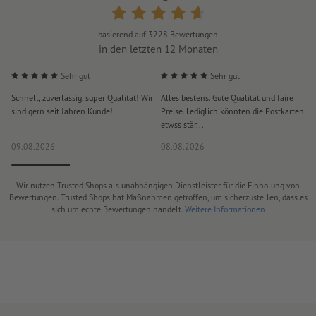
basierend auf
3228
Bewertungen
in den letzten 12 Monaten
Sehr gut
Sehr gut
Schnell, zuverlässig, super Qualität! Wir
Alles bestens. Gute Qualität und faire
H
sind gern seit Jahren Kunde!
Preise. Lediglich könnten die Postkarten
d
etwss stär...
D
09.08.2026
08.08.2026
0
Wir nutzen Trusted Shops als unabhängigen Dienstleister für die Einholung von
Bewertungen. Trusted Shops hat Maßnahmen getroffen, um sicherzustellen, dass es
sich um echte Bewertungen handelt.
Weitere Informationen