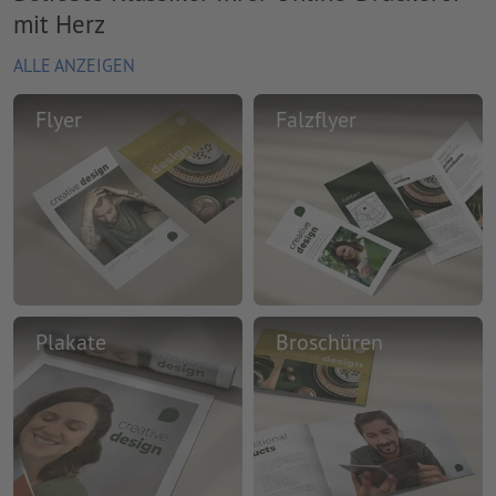
mit Herz
ALLE ANZEIGEN
Flyer
Falzflyer
Plakate
Broschüren