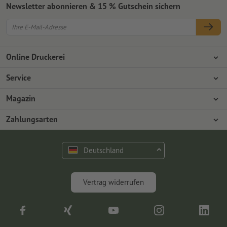
Newsletter abonnieren & 15 % Gutschein sichern
Online Druckerei
Über Onlineprinters
Service
Presse
Zahlungsarten
Magazin
Jobs & Karriere
Versand
Design
Zahlungsarten
Umweltschutz
Reklamation
Marketing
Vorkasse
Rechnung
Kontakt
Deutschland
op.premium
Druck & Insights
FAQ
Digitales
Vertrag widerrufen
Fotografie