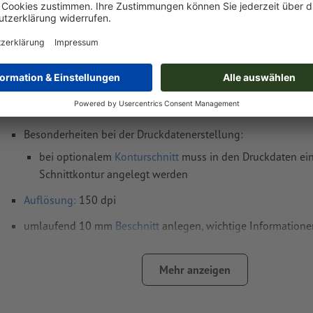
Druckdatenhinweise Weichschaumplatten, 1
cm
Datenformat
(inkl. 10 mm Beschnitt): 102 x 102 cm
Endformat
: 100 x 100 cm
Besonderheiten bei der Druckdatenerstellung:
bei optionalem
Konturschnitt
muss in den Druckdaten ein
Schnittkontur angelegt werden
Auflösung:
150 dpi
umlaufend 10 mm
Beschnitt
anlegen, wichtige Informatione
mm Abstand zum Endformat
Schriften
müssen vollständig eingebettet oder in Kurven kon
Mehr anzeigen
werden
Farbmodus:
CMYK, FOGRA51 (PSO Coated v3) für gestrichene