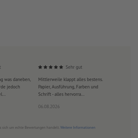
t
Sehr gut
ng was daneben,
Mittlerweile klappt alles bestens.
Es war su
rde jedoch
Papier, Ausführung, Farben und
erreicht 
...
Schrift - alles hervorra...
06.08.2026
06.08.20
es sich um echte Bewertungen handelt.
Weitere Informationen