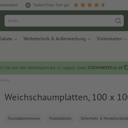
dardversand
Trusted Shop - Sehr gut
lakate
Werbetechnik & Außenwerbung
Visitenkarten
rn Sie sich den Vorteilspreis bis 31. August. Code:
STICKYNOTES26-20
 100 cm
Weichschaumplatten, 100 x 1
Druckdatenhinweise
Produktdetails
Sicherheits- & Herstellerdetai