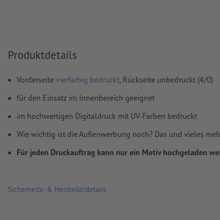
Rechtschreib- und Satzfehler
werden von uns nicht geprüft
Überdruckeneinstellungen
werden von uns nicht geprüft
Produktdetails
Kommentare
werden gelöscht und nicht gedruckt
Inhalte von
Formularfeldern
werden mitgedruckt
Vorderseite
vierfarbig bedruckt
, Rückseite unbedruckt (4/0)
für den Einsatz im Innenbereich geeignet
Wie lege ich Druckdaten richtig an?
im hochwertigen Digitaldruck mit UV-Farben bedruckt
Wie wichtig ist die Außenwerbung noch? Das und vieles me
Für jeden Druckauftrag kann nur ein Motiv hochgeladen we
Sicherheits- & Herstellerdetails