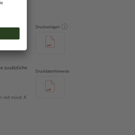
00 x 100
Druckvorlagen
e zusätzliche
Druckdatenhinweise
n mit mind. 4
vertiert
 Papiere