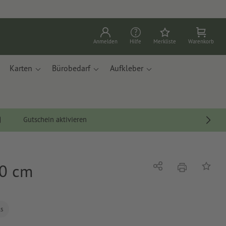
Anmelden
Hilfe
Merkliste
Warenkorb
Karten
Bürobedarf
Aufkleber
Gutschein aktivieren
00 cm
Drucken
Teilen
Auf die
ls