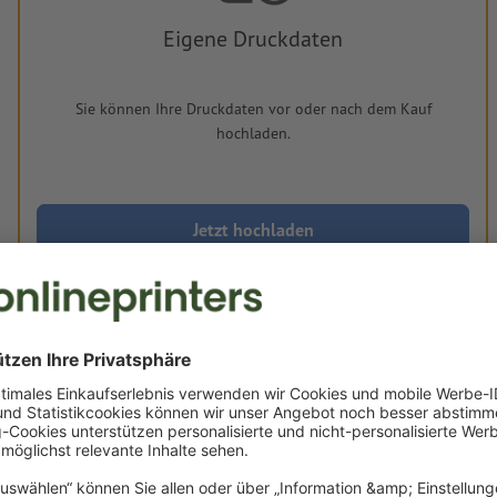
Eigene Druckdaten
Sie können Ihre Druckdaten vor oder nach dem Kauf
hochladen.
Jetzt hochladen
Lieferung ca.:
€ 123,88
€ 147,42
Fr, 14. Aug.
netto
Inkl.
19% MwSt.
&
Gewicht: ca.
997,43 g