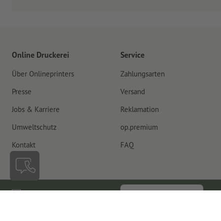
Online Druckerei
Service
Über Onlineprinters
Zahlungsarten
Presse
Versand
Jobs & Karriere
Reklamation
Umweltschutz
op.premium
Kontakt
FAQ
Deutschland
Vertrag widerrufen