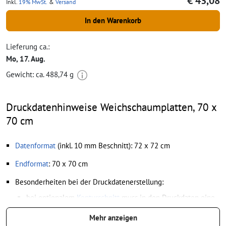
€ 43,08
Inkl.
19% MwSt.
&
Versand
In den Warenkorb
Lieferung ca.:
Mo, 17. Aug.
Gewicht: ca.
488,74 g
Druckdatenhinweise Weichschaumplatten, 70 x
70 cm
Datenformat
(inkl. 10 mm Beschnitt): 72 x 72 cm
Endformat
: 70 x 70 cm
Besonderheiten bei der Druckdatenerstellung:
bei optionalem
Konturschnitt
muss in den Druckdaten eine
zusätzliche Schnittkontur angelegt werden
Mehr anzeigen