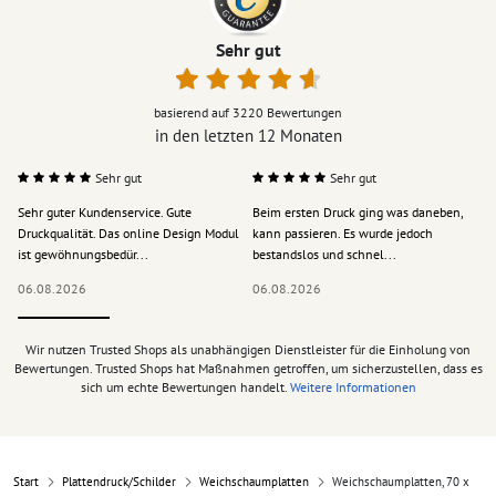
Sehr gut
basierend auf
3220
Bewertungen
in den letzten 12 Monaten
Sehr gut
Sehr gut
Sehr guter Kundenservice. Gute
Beim ersten Druck ging was daneben,
M
Druckqualität. Das online Design Modul
kann passieren. Es wurde jedoch
P
ist gewöhnungsbedür...
bestandslos und schnel...
a
06.08.2026
06.08.2026
0
Wir nutzen Trusted Shops als unabhängigen Dienstleister für die Einholung von
Bewertungen. Trusted Shops hat Maßnahmen getroffen, um sicherzustellen, dass es
sich um echte Bewertungen handelt.
Weitere Informationen
Start
Plattendruck/Schilder
Weichschaumplatten
Weichschaumplatten, 70 x