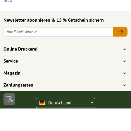
70 cm
Newsletter abonnieren & 15 % Gutschein sichern
Online Druckerei
Über Onlineprinters
Service
Presse
Zahlungsarten
Magazin
Jobs & Karriere
Versand
Design
Zahlungsarten
Umweltschutz
Reklamation
Marketing
Vorkasse
Rechnung
Kontakt
Deutschland
op.premium
Druck & Insights
FAQ
Digitales
Vertrag widerrufen
Fotografie