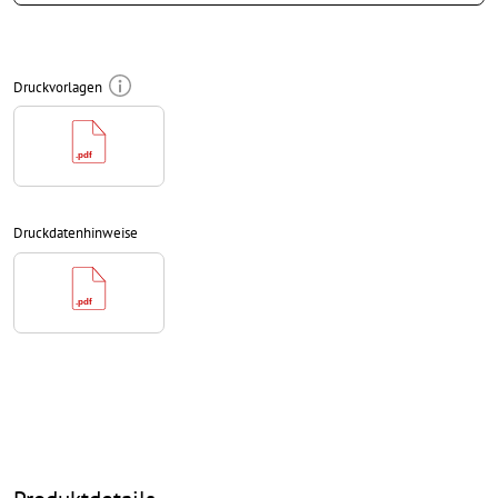
Auflösung:
150 dpi
umlaufend 10 mm
Beschnitt
anlegen, wichtige Informationen
mit mind. 4 mm Abstand zum Endformat
Druckvorlagen
Schriften
müssen vollständig eingebettet oder in Kurven
konvertiert werden
Farbmodus:
CMYK, FOGRA51 (PSO Coated v3) für gestrichene
Papiere
Druckdatenhinweise
Rechtschreib- und Satzfehler
werden von uns nicht geprüft
Überdruckeneinstellungen
werden von uns nicht geprüft
Kommentare
werden gelöscht und nicht gedruckt
Inhalte von
Formularfeldern
werden mitgedruckt
Wie lege ich Druckdaten richtig an?