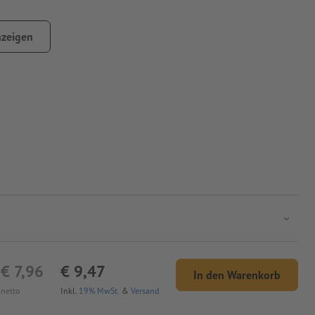
zeigen
€ 7,96
€ 9,47
In den Warenkorb
netto
Inkl.
19% MwSt.
&
Versand