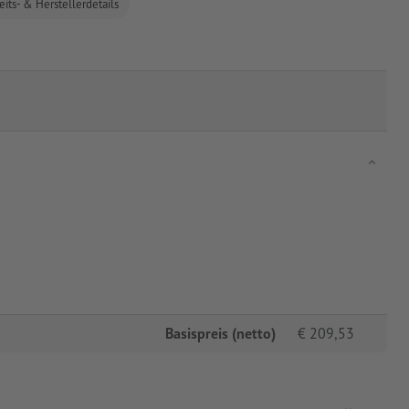
eits- & Herstellerdetails
Basispreis (netto)
€
209,53