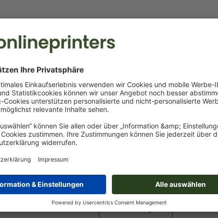
Druckdatenhinweise Werkzeugset Essex
Datenformat
:
10 x 3 cm
Besonderheiten bei der Druckdatenerstellung:
das Produkt ist mit einer
Sonderfarbe
bedruckbar (Vollton
(Pantone FORMULA GUIDE Solid Coated, außer Metallic u
Neonfarben) )
das Trägermaterial kann beim
Druck mit weißer Farbe
dur
Das druckfertige PDF darf nur Vektoren enthalten; JPEG- 
Bilder und -Vorlagen sind nicht geeignet
Weitere Informationen und Tipps zu
Vektordaten
finden S
Hilfecenter.
Mehr anzeigen
Rechtschreib- und Satzfehler
werden von uns nicht geprüft