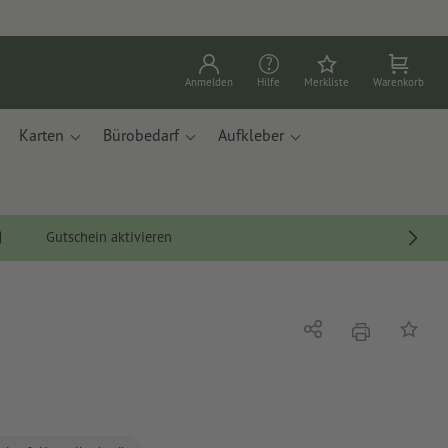
Anmelden
Hilfe
Merkliste
Warenkorb
Karten
Bürobedarf
Aufkleber
Gutschein aktivieren
Drucken
Teilen
Auf die