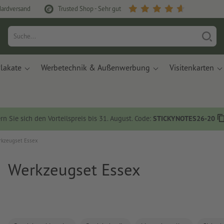
dardversand
Trusted Shop - Sehr gut
lakate
Werbetechnik & Außenwerbung
Visitenkarten
rn Sie sich den Vorteilspreis bis 31. August. Code:
STICKYNOTES26-20
kzeugset Essex
Werkzeugset Essex