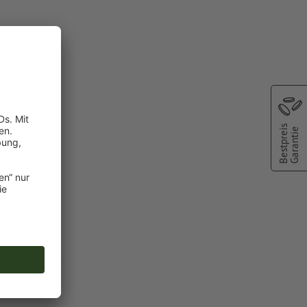
Bestpreis
Garantie
farbe:
nd
chscheinen
oder TIFF-
ie in unserem