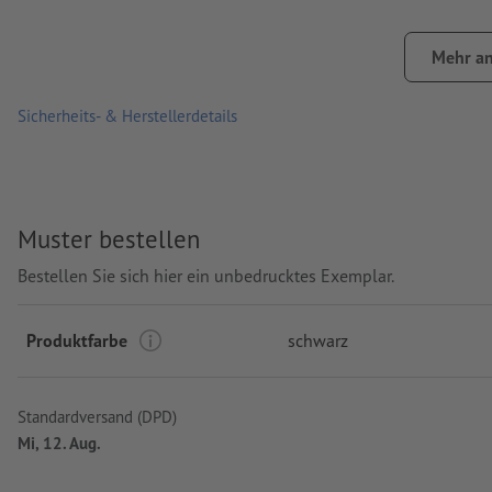
Verpackung: nicht einzeln verpackt
Mehr an
Verarbeitung: Siebdruck
Druckstand: mittig auf dem Etui
Sicherheits- & Herstellerdetails
Muster bestellen
Bestellen Sie sich hier ein unbedrucktes Exemplar.
Produktfarbe
schwarz
Standardversand (DPD)
Mi, 12. Aug.