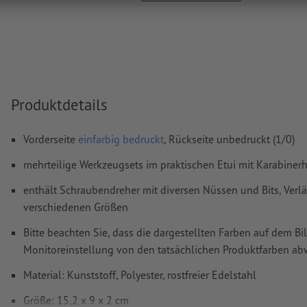
Wie lege ich Druckdaten richtig an?
Produktdetails
Vorderseite
einfarbig bedruckt
, Rückseite unbedruckt (1/0)
mehrteilige Werkzeugsets im praktischen Etui mit Karabiner
enthält Schraubendreher mit diversen Nüssen und Bits, Verl
verschiedenen Größen
Bitte beachten Sie, dass die dargestellten Farben auf dem Bi
Monitoreinstellung von den tatsächlichen Produktfarben a
Material: Kunststoff, Polyester, rostfreier Edelstahl
Größe: 15,2 x 9 x 2 cm