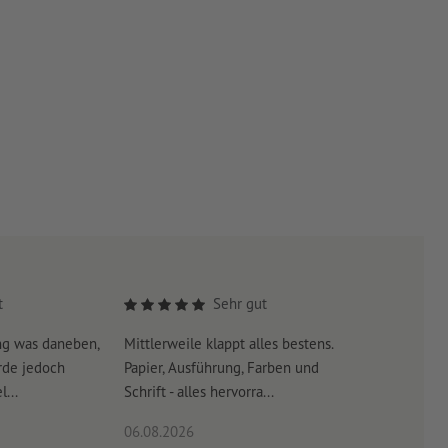
t
Sehr gut
ng was daneben,
Mittlerweile klappt alles bestens.
Es war su
rde jedoch
Papier, Ausführung, Farben und
erreicht 
...
Schrift - alles hervorra...
06.08.2026
06.08.20