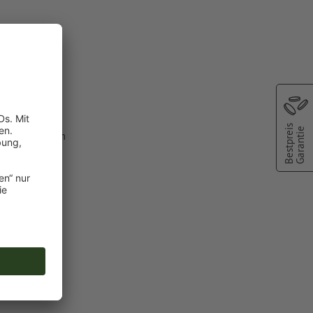
Bestpreis
Garantie
lfarbe aus dem
C").
 Druckfarben
n angelegte
chscheinen
oder TIFF-