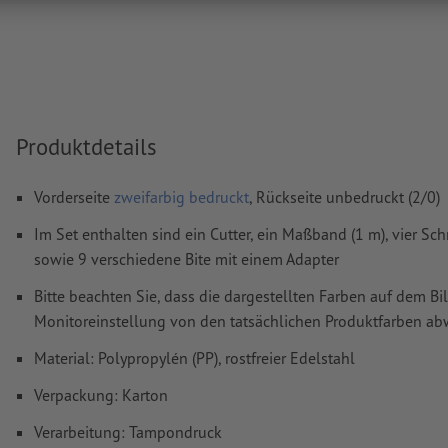
Weitere Informationen und Tipps zu
Vektordaten
finden S
Hilfecenter.
Rechtschreib- und Satzfehler
werden von uns nicht geprüft
Produktdetails
Wie lege ich Druckdaten richtig an?
Vorderseite
zweifarbig bedruckt
, Rückseite unbedruckt (2/0)
Im Set enthalten sind ein Cutter, ein Maßband (1 m), vier Sc
sowie 9 verschiedene Bite mit einem Adapter
Bitte beachten Sie, dass die dargestellten Farben auf dem Bi
Monitoreinstellung von den tatsächlichen Produktfarben a
Material: Polypropylén (PP), rostfreier Edelstahl
Verpackung: Karton
Verarbeitung: Tampondruck