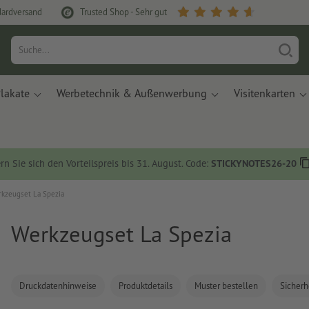
dardversand
Trusted Shop - Sehr gut
lakate
Werbetechnik & Außenwerbung
Visitenkarten
rn Sie sich den Vorteilspreis bis 31. August. Code:
STICKYNOTES26-20
kzeugset La Spezia
Werkzeugset La Spezia
Druckdatenhinweise
Produktdetails
Muster bestellen
Sicherh