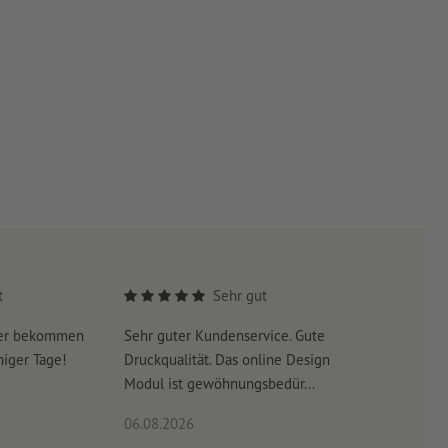
t
Sehr gut
yer bekommen
Sehr guter Kundenservice. Gute
Beim ers
niger Tage!
Druckqualität. Das online Design
kann pass
Modul ist gewöhnungsbedür...
bestandsl
06.08.2026
06.08.20