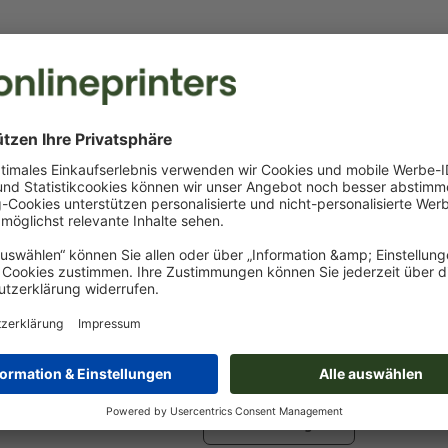
Druckdatenhinweise Werkzeugset La Spezia
Datenformat
:
5 x 4 cm
Als Motivfarben sind eine bzw. zwei
Sonderfarben
wählbar.
Benennen Sie die Farbfelder mit der entsprechenden Zie
Pantone FORMULA GUIDE Solid Coated (z.B. "Pantone 286 
Es sind keine Metallic- und Neonfarben möglich.
Gold (Pantone 871 C) und Silber (Pantone 877 C) sind als
möglich. Bitte benennen Sie dafür die in Ihren Druckdate
Volltonfarbe in „gold“ oder „silver“.
das Trägermaterial kann beim
Druck mit weißer Farbe
dur
Das druckfertige PDF darf nur Vektoren enthalten; JPEG- 
Mehr anzeigen
Bilder und -Vorlagen sind nicht geeignet