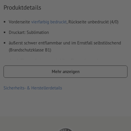
Produktdetails
Vorderseite
vierfarbig bedruckt
, Rückseite unbedruckt (4/0)
Druckart: Sublimation
äußerst schwer entflammbar und im Ernstfall selbstlöschend
(Brandschutzklasse B1)
durch Thermofixierung wird Ihre Flagge besonders
widerstandsfähig, außerdem abwaschbar und bügelfest
Mehr anzeigen
Bitte beachten Sie, dass die angegebenen Maße einer
Flagge bei durchschnittlicher Bespannung entsprechen.
Sicherheits- & Herstellerdetails
Aufgrund der Dehnbarkeit des Materials können andere Maße
bei stärkerer Bespannung entstehen.
Einfassband in schwarz oder weiß
Aufgrund des ungleichen Beschnittes verwenden Sie bitte
unsere Dateivorlagen