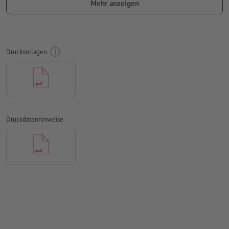
Mehr anzeigen
Schriften
müssen vollständig eingebettet oder in Kurven
konvertiert werden
Farbmodus:
CMYK, FOGRA51 (PSO Coated v3)
Druckvorlagen
Rechtschreib- und Satzfehler
werden von uns nicht geprüft
Überdruckeneinstellungen
werden von uns nicht geprüft
Kommentare
werden gelöscht und nicht gedruckt
Inhalte von
Formularfeldern
werden mitgedruckt
Druckdatenhinweise
Wie lege ich Druckdaten richtig an?