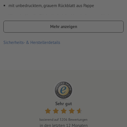
mit unbedrucktem, grauem Rückblatt aus Pappe
Hinweis: Um die Titelseite bei der Verarbeitung und beim
Transport optimal zu schützen wird der Kalender mit der
Mehr anzeigen
Rückseite nach oben geliefert. Diese können Sie problemlos
nach hinten umlegen
Sicherheits- & Herstellerdetails
Spiralbindung erfolgt gemäß Leserichtung am Kopf
Wire-O Bindung in Weiß, Schwarz oder Silber optional mit oder
ohne Kalenderaufhängung (inkl. Daumenstanzung) wählbar
Sehr gut
basierend auf
3206
Bewertungen
in den letzten 12 Monaten