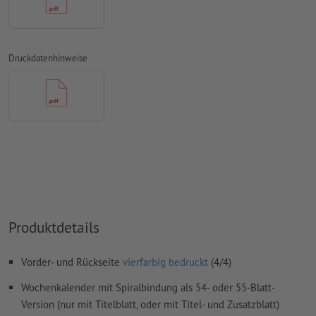
konvertiert werden
Farbmodus:
CMYK, FOGRA51 (PSO Coated v3) für gestrichene
Papiere, FOGRA52 (PSO Uncoated v3 FOGRA52) für
Druckdatenhinweise
ungestrichene Papiere
Rechtschreib- und Satzfehler
werden von uns nicht geprüft
Überdruckeneinstellungen
werden von uns nicht geprüft
Kommentare
werden gelöscht und nicht gedruckt
Inhalte von
Formularfeldern
werden mitgedruckt
Wie lege ich Druckdaten richtig an?
Produktdetails
Vorder- und Rückseite
vierfarbig bedruckt
(4/4)
Wochenkalender mit Spiralbindung als 54- oder 55-Blatt-
Version (nur mit Titelblatt, oder mit Titel- und Zusatzblatt)