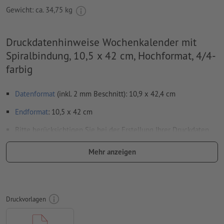
Gewicht: ca.
34,75 kg
Druckdatenhinweise Wochenkalender mit
Spiralbindung, 10,5 x 42 cm, Hochformat, 4/4-
farbig
Datenformat
(inkl. 2 mm Beschnitt): 10,9 x 42,4 cm
Endformat
: 10,5 x 42 cm
Bitte berücksichtigen Sie bei der Erstellung Ihrer Druckdaten,
dass das Kalendarium ebenfalls vollständig in Ihren Druckdaten
Mehr anzeigen
anzulegen ist
Auflösung:
300 dpi
umlaufend 2 mm
Beschnitt
anlegen, wichtige Informationen
Druckvorlagen
mit mind. 4 mm Abstand zum Endformat
Schriften
müssen vollständig eingebettet oder in Kurven