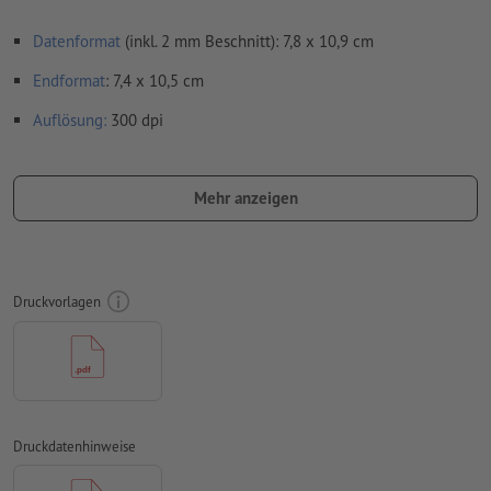
Datenformat
(inkl. 2 mm Beschnitt): 7,8 x 10,9 cm
Endformat
: 7,4 x 10,5 cm
Auflösung:
300 dpi
umlaufend 2 mm
Beschnitt
anlegen, wichtige Informationen
mit mind. 4 mm Abstand zum Endformat
Mehr anzeigen
Schriften
müssen vollständig eingebettet oder in Kurven
konvertiert werden
Farbmodus:
CMYK, FOGRA51 (PSO Coated v3) für gestrichene
Druckvorlagen
Papiere
Rechtschreib- und Satzfehler
werden von uns nicht geprüft
Überdruckeneinstellungen
werden von uns nicht geprüft
Transparenzen
müssen generell reduziert werden
Druckdatenhinweise
Kommentare
werden gelöscht und nicht gedruckt