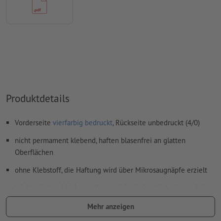
Inhalte von
Formularfeldern
werden mitgedruckt
Wie lege ich Druckdaten richtig an?
Produktdetails
Vorderseite
vierfarbig bedruckt
, Rückseite unbedruckt (4/0)
nicht permament klebend, haften blasenfrei an glatten
Oberflächen
ohne Klebstoff, die Haftung wird über Mikrosaugnäpfe erzielt
leicht wieder ablösbar und respositionierbar, hinterlassen keine
Kleberückstände
Mehr anzeigen
umweltfreundlich, komplett PVC-frei