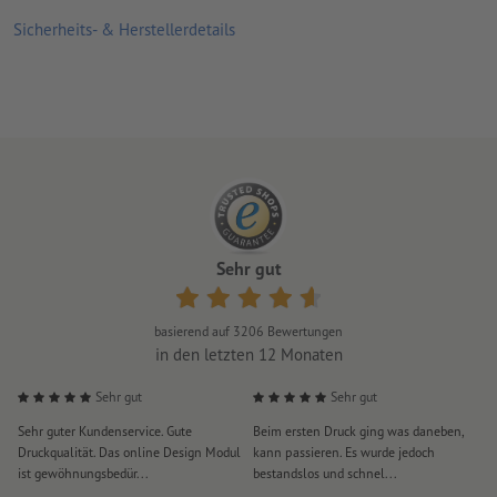
Sicherheits- & Herstellerdetails
für den Einsatz im Innenbereich geeignet
Die Saugnapfseite kann einfach mit Wasser gereinigt werden,
wenn die Haftung durch Staub und andere Verunreinigungen
geschwächt ist.
Rückseite ungeschlitzt
Hinweis:
Der zu beklebende Untergrund muss frei von Staub,
Fett oder anderen Verunreinigungen sein. Dies kann die
Klebkraft des Materials beeinträchtigen. Neulackierungen
Sehr gut
müssen getrocknet bzw. komplett ausgehärtet sein.
Lieferung: auf Bögen, nicht einzeln zugeschnitten
basierend auf
3206
Bewertungen
in den letzten 12 Monaten
Sehr gut
Sehr gut
Sehr guter Kundenservice. Gute
Beim ersten Druck ging was daneben,
M
Druckqualität. Das online Design Modul
kann passieren. Es wurde jedoch
P
ist gewöhnungsbedür...
bestandslos und schnel...
a