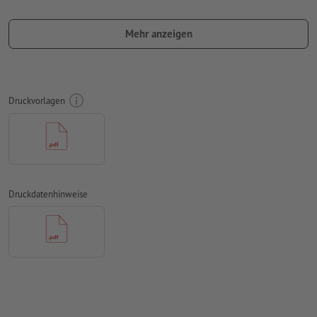
umlaufend 10 mm
Beschnitt
anlegen, wichtige Informationen
mit mind. 50 mm Abstand zum Endformat
Mehr anzeigen
Schriften
müssen vollständig eingebettet oder in Kurven
konvertiert werden
Farbmodus:
CMYK, FOGRA51 (PSO Coated v3) für gestrichene
Druckvorlagen
Papiere
Rechtschreib- und Satzfehler
werden von uns nicht geprüft
Überdruckeneinstellungen
werden von uns nicht geprüft
Kommentare
werden gelöscht und nicht gedruckt
Druckdatenhinweise
Inhalte von
Formularfeldern
werden mitgedruckt
Wie lege ich Druckdaten richtig an?