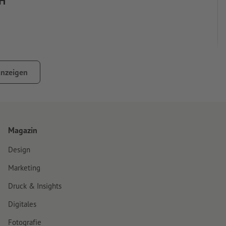
bH
anzeigen
k-Werbung
Magazin
Design
Marketing
mbH
Druck & Insights
Digitales
Fotografie