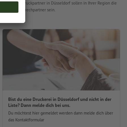
unsere Druckpartner in Düsseldorf sollen in Ihrer Region die
Top-Ansprechpartner sein.
Bist du eine Druckerei in Düsseldorf und nicht in der
Liste? Dann melde dich bei uns.
Du möchtest hier gemeldet werden dann melde dich über
das Kontaktformular