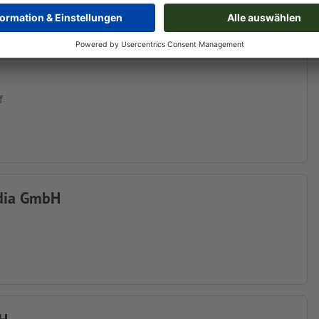
f
dia GmbH