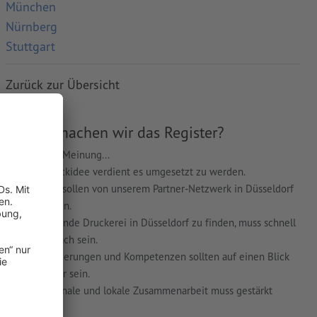
München
Nürnberg
Stuttgart
Zurück zur Übersicht
Warum machen wir das Register?
Wir sind der Meinung...
jede Druckidee verdient es umgesetzt zu werden.
auch Sie sollen von unserem Partner-Netzwerk in Düsseldorf
profitieren.
die passende Druckerei in Düsseldorf zu finden, muss schnell
und einfach sein.
Spezialisierungen und Kompetenzen sollten auf einen Blick
erkennbar sein.
die regionale und lokale Zusammenarbeit muss gestärkt
werden.