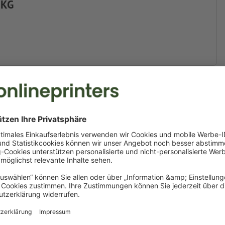
 KG
r
f