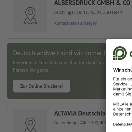
ALBERSDRUCK GMBH & CO
Leichlinger Str. 11, 40591 Düsseldorf
Kontaktdaten anzeigen
Deutschlandweit sind wir immer für Sie da
Erwecken Sie direkt bei uns Ihre Druckideen zum Leben, wi
beraten Sie gerne.
Zur Online Druckerei
ALTAVIA Deutschland GmbH
Grafenberger Allee 100, 40237 Düsseldor