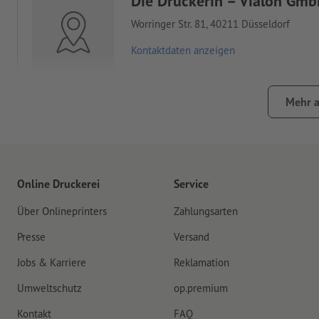
Die Druckerin – Vialon Gm
Worringer Str. 81, 40211 Düsseldorf
Kontaktdaten anzeigen
Mehr 
Druckerei Alles! Satz-Druc
Römerstraße 7, 40476 Düsseldorf
Kontaktdaten anzeigen
Online Druckerei
Service
Über Onlineprinters
Zahlungsarten
Presse
Versand
Druckerei Köller+Nowak G
Jobs & Karriere
Reklamation
Bublitzer Straße 32, 40599 Düsseldorf
Umweltschutz
op.premium
Kontaktdaten anzeigen
Kontakt
FAQ