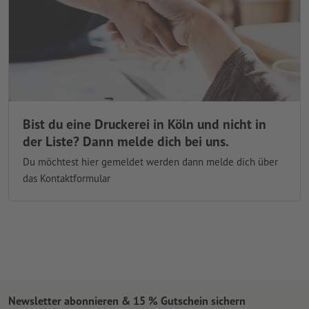
Kölner Str. 256, 51149 Köln
Kontaktdaten anzeigen
F.B. Druckwalzen GmbH
Stolberger Str. 351353, 50933 Köln
Bist du eine Druckerei in Köln und nicht in
Kontaktdaten anzeigen
der Liste? Dann melde dich bei uns.
Du möchtest hier gemeldet werden dann melde dich über
das Kontaktformular
Foto Scharf Ali Taleghani
Friesenplatz 1, 50672 Köln
Kontaktdaten anzeigen
green Copy
Newsletter abonnieren & 15 % Gutschein sichern