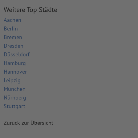
Druckerei Barz & Beienburg GmbH
Weitere Top Städte
Blériotstaße 12, 50827 Köln
Aachen
Kontaktdaten anzeigen
Berlin
Bremen
Dresden
Druckerei Vetter e.K.
Düsseldorf
Baudristr. 2, 50733 Köln
Hamburg
Hannover
Kontaktdaten anzeigen
Leipzig
München
Druckhaus Süd Medien GmbH
Nürnberg
Stuttgart
Kelvinstraße 27, 50996 Köln
Kontaktdaten anzeigen
Zurück zur Übersicht