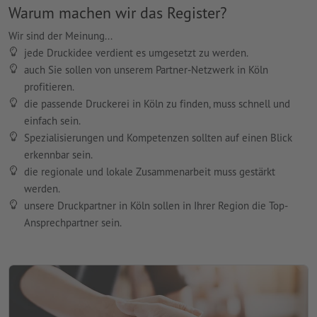
Warum machen wir das Register?
enitio mediasign GmbH & Co. KG
Wir sind der Meinung...
Lindenstr. 14, 50674 Köln
jede Druckidee verdient es umgesetzt zu werden.
Kontaktdaten anzeigen
auch Sie sollen von unserem Partner-Netzwerk in Köln
profitieren.
die passende Druckerei in Köln zu finden, muss schnell und
Deutschlandweit sind
einfach sein.
Spezialisierungen und Kompetenzen sollten auf einen Blick
wir immer für Sie da
erkennbar sein.
Erwecken Sie direkt bei uns
die regionale und lokale Zusammenarbeit muss gestärkt
Ihre Druckideen zum Leben,
werden.
wir beraten Sie gerne.
unsere Druckpartner in Köln sollen in Ihrer Region die Top-
Ansprechpartner sein.
Zur Online Druckerei
Erol Medien GmbH