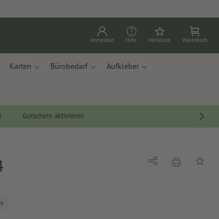
Anmelden
Hilfe
Merkliste
Warenkorb
Karten
Bürobedarf
Aufkleber
Gutschein aktivieren
4
Drucken
Teilen
Auf die
ls