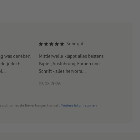
t
Sehr gut
ng was daneben,
Mittlerweile klappt alles bestens.
Es war su
rde jedoch
Papier, Ausführung, Farben und
erreicht 
...
Schrift - alles hervorra...
06.08.2026
06.08.20
es sich um echte Bewertungen handelt.
Weitere Informationen