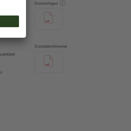
Druckvorlagen
mit mind. 4
Druckdatenhinweise
vertiert
ür
n 0 %,
um