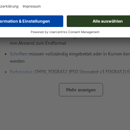
Datenformat
(inkl. 3 mm Beschnitt): 10,9 x 10,9 cm
Endformat
: 10,3 x 10,3 cm
Auflösung:
300 dpi
umlaufend 3 mm
Beschnitt
anlegen, wichtige Informationen 
mm Abstand zum Endformat
Schriften
müssen vollständig eingebettet oder in Kurven kon
werden
Farbmodus:
CMYK, FOGRA52 (PSO Uncoated v3 FOGRA52) f
ungestrichene Papiere
Farbauftrag:
maximal 240 %
Mehr anzeigen
schwarze Designelemente müssen einfarbig schwarz (Cya
Magenta 0 %, Yellow 0 %, Key 100 %) angelegt werden, 
Passerungenauigkeiten beim Druck auszuschließen
Rechtschreib- und Satzfehler
werden von uns nicht geprüft