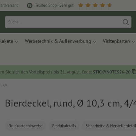
dardversand
Trusted Shop - Sehr gut
lakate
Werbetechnik & Außenwerbung
Visitenkarten
rn Sie sich den Vorteilspreis bis 31. August. Code:
STICKYNOTES26-20
m, 4/4
Bierdeckel, rund, Ø 10,3 cm, 4/
Druckdatenhinweise
Produktdetails
Sicherheits- & Herstellerdetai