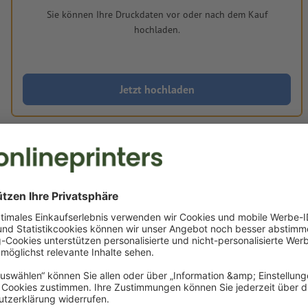
Sie können Ihre Druckdaten vor oder nach dem Kauf
hochladen.
Jetzt hochladen
Lieferung ca.:
€ 10,79
€ 12,84
Do, 20. Aug.
netto
Inkl.
19% MwSt.
&
Gewicht: ca.
5 g
Druckdatenhinweise Bierdeckel, rund, Ø 10,3