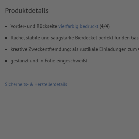
Überdruckeneinstellungen
werden von uns nicht geprüft
Produktdetails
Kommentare
werden gelöscht und nicht gedruckt
Vorder- und Rückseite
vierfarbig bedruckt
(4/4)
Inhalte von
Formularfeldern
werden mitgedruckt
flache, stabile und saugstarke Bierdeckel perfekt für den Ga
Wie lege ich Druckdaten richtig an?
kreative Zweckentfremdung: als rustikale Einladungen zum 
gestanzt und in Folie eingeschweißt
Sicherheits- & Herstellerdetails