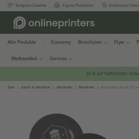
Bestpreis-Garantie
Eigene Produktion
Kostenloser Stan
Alle Produkte
Economy
Broschüren
Flyer
P
Werbeartikel
Services
20 % auf Haftnotizen: Siche
Start
Gastro & Hotellerie
Bierdeckel
Bierdeckel
Bierdeckel, rund, Ø 10,3 c