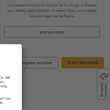
In unserem Online-Editor können Sie Ihr Design im Browser
ganz einfach selbst erstellen. Es stehen Ihnen verschiedene
Layoutvorlagen zur Verfügung.
Jetzt gestalten
Angebot erstellen
In den Warenkorb
Versand
Bestpreis
Garantie
 cm, 4/4