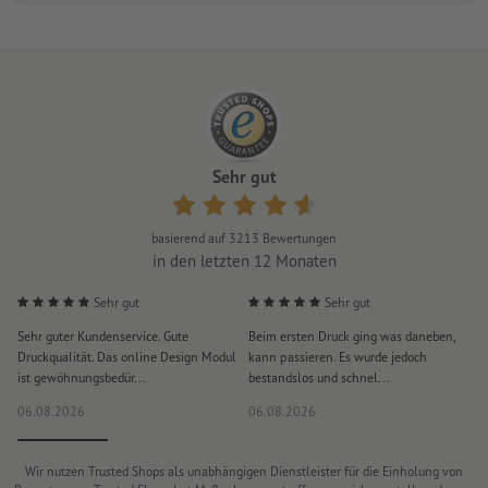
Sehr gut
basierend auf
3213
Bewertungen
in den letzten 12 Monaten
Sehr gut
Sehr gut
Sehr guter Kundenservice. Gute
Beim ersten Druck ging was daneben,
M
Druckqualität. Das online Design Modul
kann passieren. Es wurde jedoch
P
ist gewöhnungsbedür...
bestandslos und schnel...
a
06.08.2026
06.08.2026
0
Wir nutzen Trusted Shops als unabhängigen Dienstleister für die Einholung von