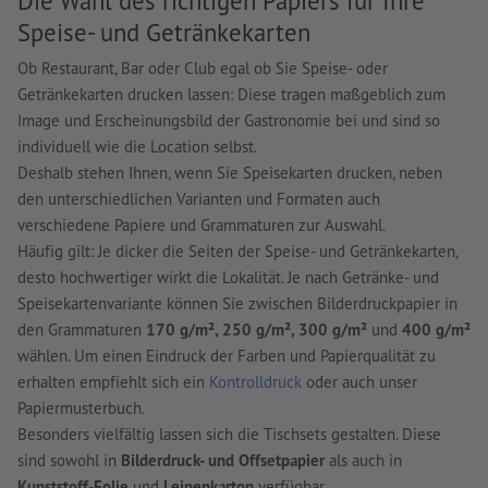
Die Wahl des richtigen Papiers für Ihre
Speise- und Getränkekarten
Ob Restaurant, Bar oder Club egal ob Sie Speise- oder
Getränkekarten drucken lassen: Diese tragen maßgeblich zum
Image und Erscheinungsbild der Gastronomie bei und sind so
individuell wie die Location selbst.
Deshalb stehen Ihnen, wenn Sie Speisekarten drucken, neben
den unterschiedlichen Varianten und Formaten auch
verschiedene Papiere und Grammaturen zur Auswahl.
Häufig gilt: Je dicker die Seiten der Speise- und Getränkekarten,
desto hochwertiger wirkt die Lokalität. Je nach Getränke- und
Speisekartenvariante können Sie zwischen Bilderdruckpapier in
den Grammaturen
170 g/m², 250 g/m², 300 g/m²
und
400 g/m²
wählen. Um einen Eindruck der Farben und Papierqualität zu
erhalten empfiehlt sich ein
Kontrolldruck
oder auch unser
Papiermusterbuch.
Besonders vielfältig lassen sich die Tischsets gestalten. Diese
sind sowohl in
Bilderdruck- und Offsetpapier
als auch in
Kunststoff-Folie
und
Leinenkarton
verfügbar.