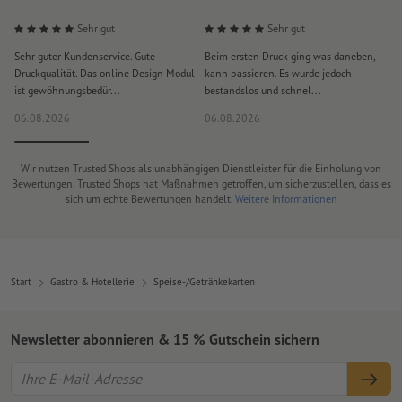
Sehr gut
Sehr gut
Sehr guter Kundenservice. Gute
Beim ersten Druck ging was daneben,
M
Druckqualität. Das online Design Modul
kann passieren. Es wurde jedoch
P
ist gewöhnungsbedür...
bestandslos und schnel...
a
06.08.2026
06.08.2026
0
Wir nutzen Trusted Shops als unabhängigen Dienstleister für die Einholung von
Bewertungen. Trusted Shops hat Maßnahmen getroffen, um sicherzustellen, dass es
sich um echte Bewertungen handelt.
Weitere Informationen
Start
Gastro & Hotellerie
Speise-/Getränkekarten
Newsletter abonnieren & 15 % Gutschein sichern