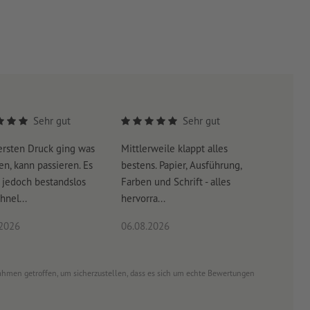
Sehr gut
Sehr gut
rsten Druck ging was
Mittlerweile klappt alles
Es war s
n, kann passieren. Es
bestens. Papier, Ausführung,
schnell e
jedoch bestandslos
Farben und Schrift - alles
hnel...
hervorra...
.2026
06.08.2026
06.08.20
ahmen getroffen, um sicherzustellen, dass es sich um echte Bewertungen