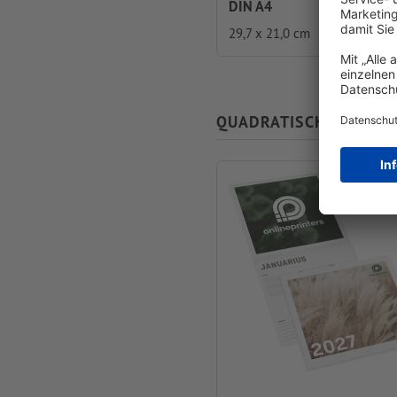
DIN A4
29,7 x 21,0 cm
QUADRATISCH