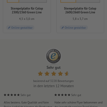
Stempelplatte für Colop
Stempelplatte für Colop
2300/2360 Green Line
2600/2660 Green Line
4,5 x 3,0 cm
5,8 x 3,7 cm
Online gestaltbar
Online gestaltbar
Sehr gut
basierend auf
3228
Bewertungen
in den letzten 12 Monaten
Sehr gut
Sehr gut
Alles bestens. Gute Qualität und faire
Habe sehr schöne Flyer bekommen und
S
Preise. Lediglich könnten die Postkarten
das innerhalb weniger Tage! Vielen
D