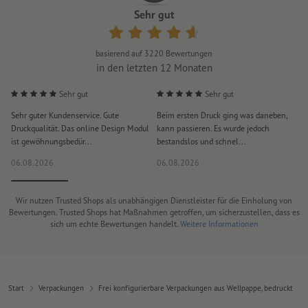
Sehr gut
basierend auf
3220
Bewertungen
in den letzten 12 Monaten
Sehr gut
Sehr gut
Sehr guter Kundenservice. Gute
Beim ersten Druck ging was daneben,
M
Druckqualität. Das online Design Modul
kann passieren. Es wurde jedoch
P
ist gewöhnungsbedür...
bestandslos und schnel...
a
06.08.2026
06.08.2026
0
Wir nutzen Trusted Shops als unabhängigen Dienstleister für die Einholung von
Bewertungen. Trusted Shops hat Maßnahmen getroffen, um sicherzustellen, dass es
sich um echte Bewertungen handelt.
Weitere Informationen
Start
Verpackungen
Frei konfigurierbare Verpackungen aus Wellpappe, bedruckt