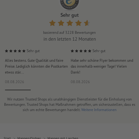
Sehr gut
basierend auf
3228
Bewertungen
in den letzten 12 Monaten
Sehr gut
Sehr gut
Alles bestens. Gute Qualität und faire
Habe sehr schöne Flyer bekommen und
S
Preise. Lediglich könnten die Postkarten
das innerhalb weniger Tage! Vielen
D
etwss stär...
Dank!
i
08.08.2026
08.08.2026
0
Wir nutzen Trusted Shops als unabhängigen Dienstleister für die Einholung von
Bewertungen. Trusted Shops hat Maßnahmen getroffen, um sicherzustellen, dass es
sich um echte Bewertungen handelt.
Weitere Informationen
Start
Mappen/Ordner
Mappen mit Laschen