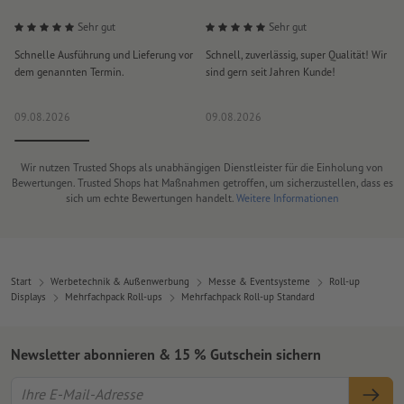
Sehr gut
Sehr gut
Schnelle Ausführung und Lieferung vor
Schnell, zuverlässig, super Qualität! Wir
A
dem genannten Termin.
sind gern seit Jahren Kunde!
P
e
09.08.2026
09.08.2026
0
Wir nutzen Trusted Shops als unabhängigen Dienstleister für die Einholung von
Bewertungen. Trusted Shops hat Maßnahmen getroffen, um sicherzustellen, dass es
sich um echte Bewertungen handelt.
Weitere Informationen
Start
Werbetechnik & Außenwerbung
Messe & Eventsysteme
Roll-up
Displays
Mehrfachpack Roll-ups
Mehrfachpack Roll-up Standard
Newsletter abonnieren & 15 % Gutschein sichern