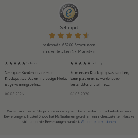
Sehr gut
basierend auf
3206
Bewertungen
in den letzten 12 Monaten
Sehr gut
Sehr gut
Sehr guter Kundenservice. Gute
Beim ersten Druck ging was daneben,
M
Druckqualität. Das online Design Modul
kann passieren. Es wurde jedoch
P
ist gewöhnungsbedür...
bestandslos und schnel...
a
06.08.2026
06.08.2026
0
Wir nutzen Trusted Shops als unabhängigen Dienstleister für die Einholung von
Bewertungen. Trusted Shops hat Maßnahmen getroffen, um sicherzustellen, dass es
sich um echte Bewertungen handelt.
Weitere Informationen