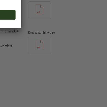
mit mind. 4
Druckdatenhinweise
vertiert
ür
n 0 %,
um