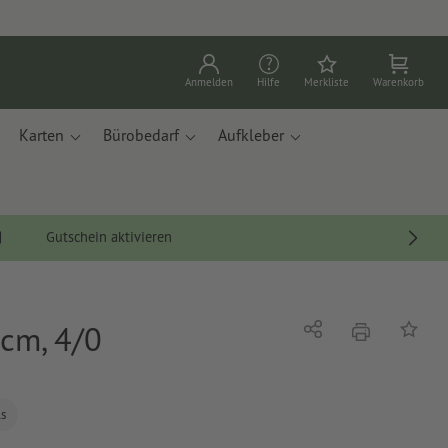
Anmelden
Hilfe
Merkliste
Warenkorb
Karten
Bürobedarf
Aufkleber
Gutschein aktivieren
 cm, 4/0
Drucken
Teilen
Auf die
ls