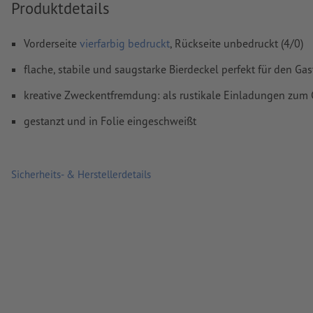
Produktdetails
Kommentare
werden gelöscht und nicht gedruckt
Inhalte von
Formularfeldern
werden mitgedruckt
Vorderseite
vierfarbig bedruckt
, Rückseite unbedruckt (4/0)
flache, stabile und saugstarke Bierdeckel perfekt für den Ga
Wie lege ich Druckdaten richtig an?
kreative Zweckentfremdung: als rustikale Einladungen zum 
gestanzt und in Folie eingeschweißt
Sicherheits- & Herstellerdetails