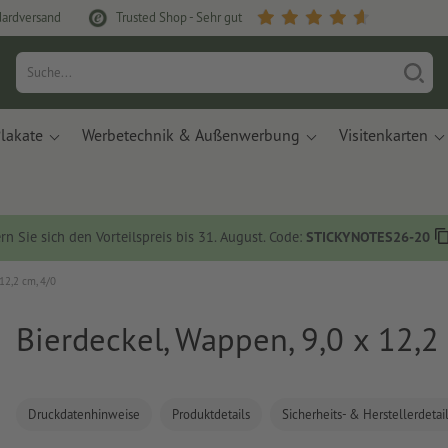
dardversand
Trusted Shop - Sehr gut
lakate
Werbetechnik & Außenwerbung
Visitenkarten
rn Sie sich den Vorteilspreis bis 31. August. Code:
STICKYNOTES26-20
12,2 cm, 4/0
Bierdeckel, Wappen, 9,0 x 12,2
Druckdatenhinweise
Produktdetails
Sicherheits- & Herstellerdetai