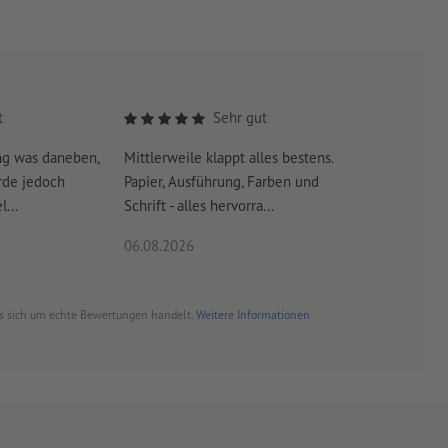
t
Sehr gut
ng was daneben,
Mittlerweile klappt alles bestens.
Es war su
rde jedoch
Papier, Ausführung, Farben und
erreicht 
...
Schrift - alles hervorra...
06.08.2026
06.08.20
es sich um echte Bewertungen handelt.
Weitere Informationen