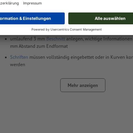
Datenformat
(inkl. 3 mm Beschnitt): 9,6 x 12,8 cm
Endformat
: 9 x 12,2 cm
Auflösung:
300 dpi
umlaufend 3 mm
Beschnitt
anlegen, wichtige Informationen 
mm Abstand zum Endformat
Schriften
müssen vollständig eingebettet oder in Kurven kon
werden
Farbmodus:
CMYK, FOGRA52 (PSO Uncoated v3 FOGRA52) f
ungestrichene Papiere
Mehr anzeigen
schwarze Designelemente müssen einfarbig schwarz (Cya
Magenta 0 %, Yellow 0 %, Key 100 %) angelegt werden, 
Passerungenauigkeiten beim Druck auszuschließen
Rechtschreib- und Satzfehler
werden von uns nicht geprüft
Überdruckeneinstellungen
werden von uns nicht geprüft