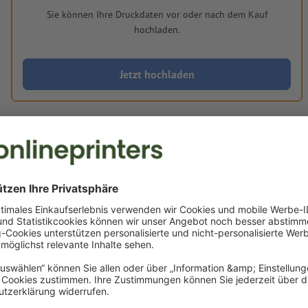
Sie können Ihre Druckdaten vor oder nach dem Kauf
hochladen.
Jetzt hochladen
Lieferung ca.:
€ 10,51
€ 12,51
Do, 20. Aug.
netto
Inkl.
19% MwSt.
&
Gewicht: ca.
6,37 g
Druckdatenhinweise Bierdeckel, Wappen, 9,0
cm, 4/0