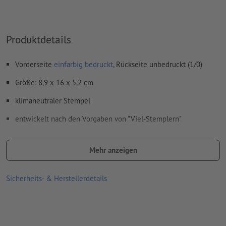
Produktdetails
Vorderseite
einfarbig bedruckt
, Rückseite unbedruckt (1/0)
Größe: 8,9 x 16 x 5,2 cm
klimaneutraler Stempel
entwickelt nach den Vorgaben von "Viel-Stemplern"
Die Professional Serie ist die ideale Kombination von
modernem Design mit extrem robuster Technik.
Mehr anzeigen
Die Stempel sind in verschiedensten Größen erhältlich, von
Sicherheits- & Herstellerdetails
Rechteckig bis Rund
Lieferumfang: Stempel inklusive Stempelkissen und
Stempelplatte