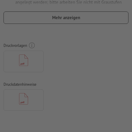
angelegt werden; bitte arbeiten Sie nicht mit Graustufen
verwenden Sie keine Effekte wie Schatten, Verläufe, Raster,
Mehr anzeigen
Transparenzen usw.
Schriftgröße: mindestens 7 Pt, dünnste Linie der Schrift 0,2
mm
Druckvorlagen
Unser Tipp:
Verwenden Sie serifenlose Schriften wie Arial,
Verdana oder Helvetica für einen optimalen Abdruck
Abstand Motiv zum Endformat: mindestens 1 mm
Linienstärke: mindestens 1 Pt (0,4 mm)
Druckdatenhinweise
Auflösung:
600 dpi
Wie lege ich Druckdaten richtig an?