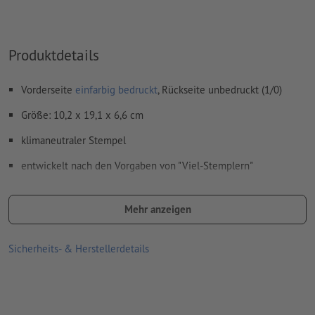
Produktdetails
Vorderseite
einfarbig bedruckt
, Rückseite unbedruckt (1/0)
Größe: 10,2 x 19,1 x 6,6 cm
klimaneutraler Stempel
entwickelt nach den Vorgaben von "Viel-Stemplern"
Die Professional Serie ist die ideale Kombination von
modernem Design mit extrem robuster Technik.
Mehr anzeigen
Die Stempel sind in verschiedensten Größen erhältlich, von
Sicherheits- & Herstellerdetails
Rechteckig bis Rund
Lieferumfang: Stempel inklusive Stempelkissen und
Stempelplatte