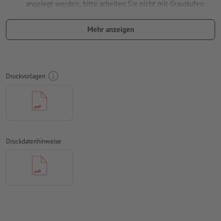
angelegt werden; bitte arbeiten Sie nicht mit Graustufen
verwenden Sie keine Effekte wie Schatten, Verläufe, Raster,
Mehr anzeigen
Transparenzen usw.
Schriftgröße: mindestens 7 Pt, dünnste Linie der Schrift 0,2
mm
Druckvorlagen
Unser Tipp:
Verwenden Sie serifenlose Schriften wie Arial,
Verdana oder Helvetica für einen optimalen Abdruck
Abstand Motiv zum Endformat: mindestens 1 mm
Linienstärke: mindestens 1 Pt (0,4 mm)
Druckdatenhinweise
Auflösung:
600 dpi
Wie lege ich Druckdaten richtig an?