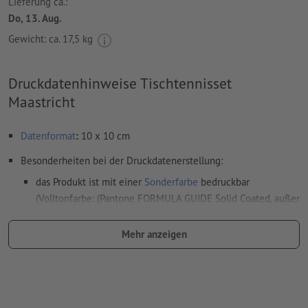
Lieferung ca.:
Do, 13. Aug.
Gewicht: ca.
17,5 kg
Druckdatenhinweise Tischtennisset
Maastricht
Datenformat
:
10 x 10 cm
Besonderheiten bei der Druckdatenerstellung:
das Produkt ist mit einer
Sonderfarbe
bedruckbar
(Volltonfarbe: (Pantone FORMULA GUIDE Solid Coated, außer
Metallic und Neonfarben) )
Mehr anzeigen
das Trägermaterial kann beim
Druck mit weißer Farbe
durchscheinen
Das druckfertige PDF darf nur Vektoren enthalten; JPEG-
oder TIFF- Bilder und -Vorlagen sind nicht geeignet