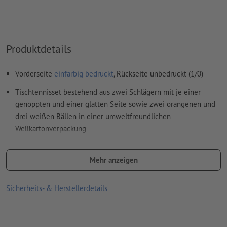
Weitere Informationen und Tipps zu
Vektordaten
finden Sie
in unserem Hilfecenter.
Rechtschreib- und Satzfehler
werden von uns nicht geprüft
Produktdetails
Wie lege ich Druckdaten richtig an?
Vorderseite
einfarbig bedruckt
, Rückseite unbedruckt (1/0)
Tischtennisset bestehend aus zwei Schlägern mit je einer
genoppten und einer glatten Seite sowie zwei orangenen und
drei weißen Bällen in einer umweltfreundlichen
Wellkartonverpackung
Bitte beachten Sie, dass die dargestellten Farben auf dem
Bildschirm aufgrund der Lichtverhältnisse oder der
Mehr anzeigen
Monitoreinstellung von den tatsächlichen Produktfarben
abweichen können
Sicherheits- & Herstellerdetails
Material: ABS, Gummi, Holz
Größe: 31,5 x 25,5 x 5,7 cm