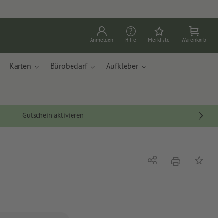
Anmelden
Hilfe
Merkliste
Warenkorb
Karten
Bürobedarf
Aufkleber
Gutschein aktivieren
Drucken
Teilen
Auf die