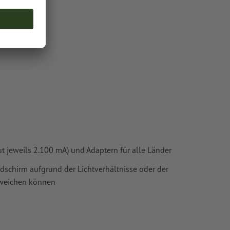
chscheinen
oder TIFF-
ie in unserem
t jeweils 2.100 mA) und Adaptern für alle Länder
ldschirm aufgrund der Lichtverhältnisse oder der
bweichen können