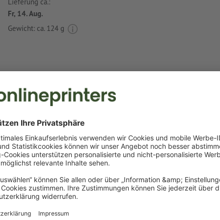
Lieferung ca.:
Fr, 14. Aug.
Gewicht: ca.
124 g
Druckdatenhinweise Traveladapter Antwerp
Datenformat
:
4 x 2,5 cm
Besonderheiten bei der Druckdatenerstellung:
das Produkt ist mit einer bzw. zwei
Sonderfarben
bedruck
(Volltonfarbe: Pantone FORMULA GUIDE Solid Coated, auß
und Neonfarben)
Gold (Pantone 871 C) und Silber (Pantone 877 C) sind als
möglich. Bitte benennen Sie dafür die in Ihren Druckdate
Volltonfarbe in „gold“ oder „silver“.