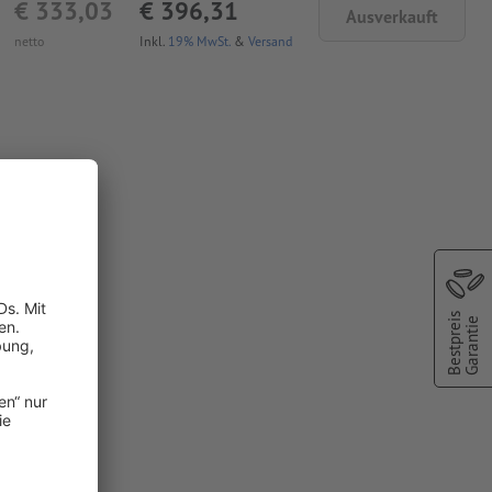
€ 333,03
€ 396,31
Ausverkauft
netto
Inkl.
19% MwSt.
&
Versand
bar
Bestpreis
Garantie
er Metallic
 Druckfarben
n angelegte