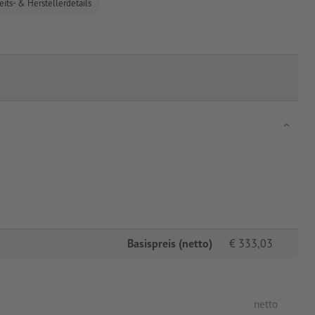
eits- & Herstellerdetails
Basispreis (netto)
€
333,03
netto