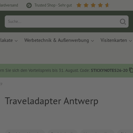
dardversand
Trusted Shop - Sehr gut
lakate
Werbetechnik & Außenwerbung
Visitenkarten
rn Sie sich den Vorteilspreis bis 31. August. Code:
STICKYNOTES26-20
rp
Traveladapter Antwerp