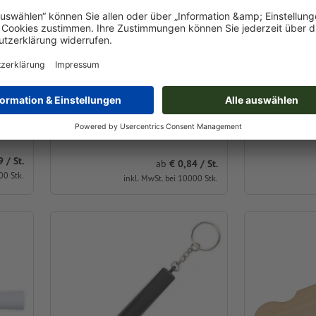
Reflektierender Anhänger
Schlüsselan
e
Jakarta
14,0 x 3,0 x 0
8,5 x 3,0 x 0,2 cm
/ St.
ab
0,84 / St.
00 Stk.
inkl. MwSt. bei 10000 Stk.