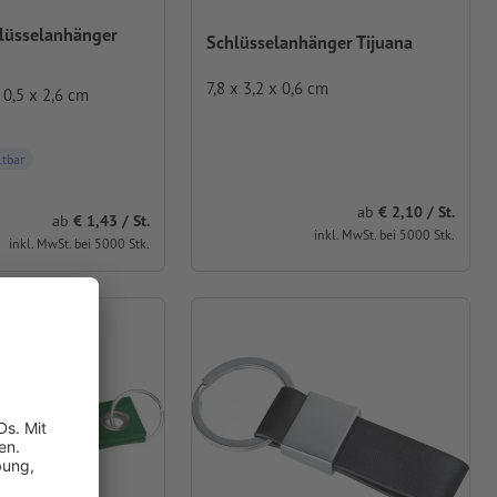
lüsselanhänger
Schlüsselanhänger Tijuana
7,8 x 3,2 x 0,6 cm
 0,5 x 2,6 cm
ltbar
ab
2,10 / St.
ab
1,43 / St.
inkl. MwSt. bei 5000 Stk.
inkl. MwSt. bei 5000 Stk.