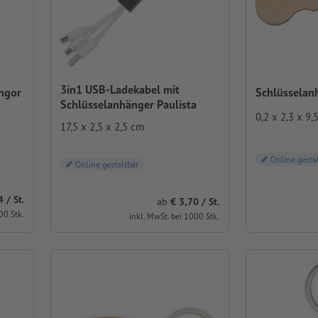
3in1 USB-Ladekabel mit
ngor
Schlüsselan
Schlüsselanhänger Paulista
0,2 x 2,3 x 9,
17,5 x 2,5 x 2,5 cm
Online gesta
Online gestaltbar
/ St.
ab
3,70 / St.
00 Stk.
inkl. MwSt. bei 1000 Stk.