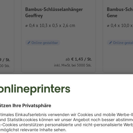
Bambus-Schlüsselanhänger
Bambus-Sch
Geoffrey
Gene
⌀ 0,4 x 10,3 x 0,5 x 2,6 cm
⌀ 0,4 x 10,0 x
Online gestaltbar
Online gesta
ab
1,43 / St.
/ St.
inkl. MwSt. bei 5000 Stk.
00 Stk.