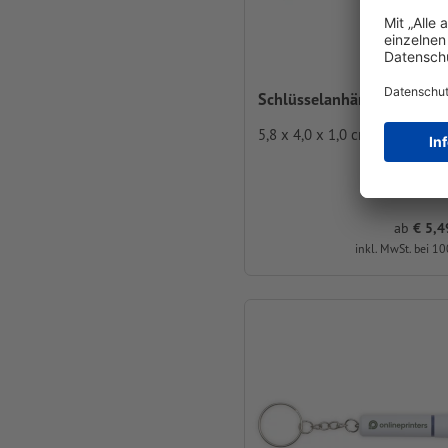
Schlüsselanhänger Bellevu
5,8 x 4,0 x 1,0 cm
ab
5,49 
inkl. MwSt. bei 10