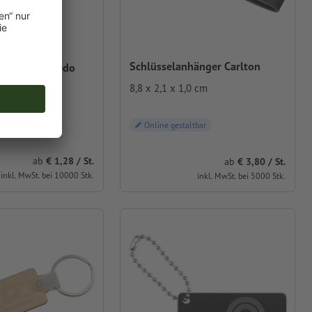
Schlüsselanhänger Carlton
hänger Rochedo
8,8 x 2,1 x 1,0 cm
,6 cm
Online gestaltbar
ab
1,28 / St.
ab
3,80 / St.
inkl. MwSt. bei 10000 Stk.
inkl. MwSt. bei 5000 Stk.