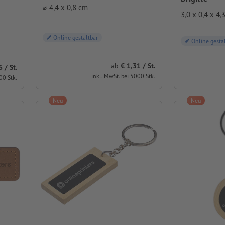
⌀ 4,4 x 0,8 cm
3,0 x 0,4 x 4,
Online gestaltbar
Online gesta
ab
1,31 / St.
/ St.
inkl. MwSt. bei 5000 Stk.
00 Stk.
Neu
Neu