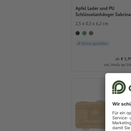
Apfel Leder und PU
Schlüsselanhänger Sabrina
2,5 x 0,3 x 6,2 cm
Online gestaltbar
ab
1,99 
inkl. MwSt. bei 50