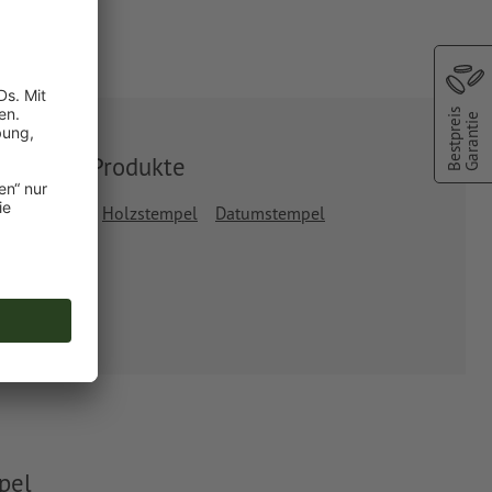
Bestpreis
Garantie
Ähnliche Produkte
rodat Printy
Holzstempel
Datumstempel
pel