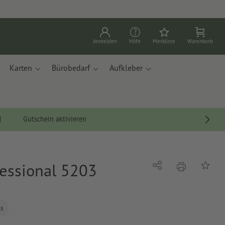
Anmelden
Hilfe
Merkliste
Warenkorb
Karten
Bürobedarf
Aufkleber
Gutschein aktivieren
fessional 5203
Drucken
Teilen
Auf die
ls