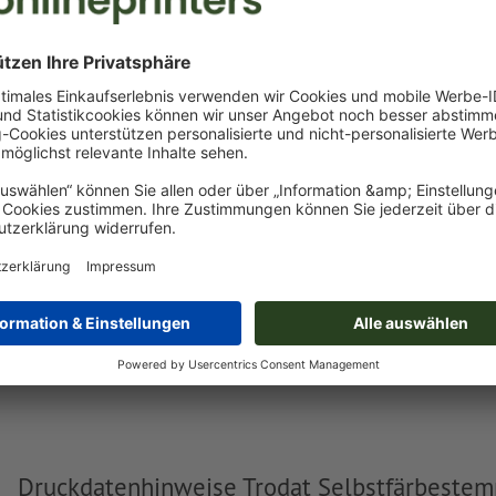
Gewicht: ca.
196,1 g
Trodat Selbstfärbestempel Professional
5203
T
Trodat Professional 5204
Trodat Professional 5206
Trodat Professional 5274
Druckdatenhinweise Trodat Selbstfärbestem