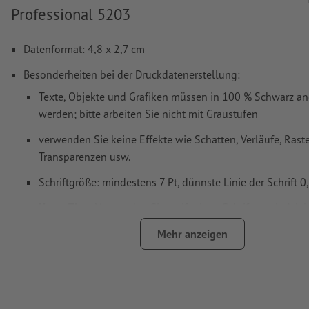
Professional 5203
Datenformat: 4,8 x 2,7 cm
Besonderheiten bei der Druckdatenerstellung:
Texte, Objekte und Grafiken müssen in 100 % Schwarz an
werden; bitte arbeiten Sie nicht mit Graustufen
verwenden Sie keine Effekte wie Schatten, Verläufe, Raste
Transparenzen usw.
Schriftgröße: mindestens 7 Pt, dünnste Linie der Schrift 
Unser Tipp:
Verwenden Sie serifenlose Schriften wie Arial
Helvetica für einen optimalen Abdruck
Mehr anzeigen
Abstand Motiv zum Endformat: mindestens 1 mm
Linienstärke: mindestens 1 Pt (0,4 mm)
Auflösung:
600 dpi