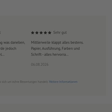
t
Sehr gut
ng was daneben,
Mittlerweile klappt alles bestens.
Es war su
rde jedoch
Papier, Ausführung, Farben und
erreicht 
...
Schrift - alles hervorra...
06.08.2026
06.08.20
es sich um echte Bewertungen handelt.
Weitere Informationen