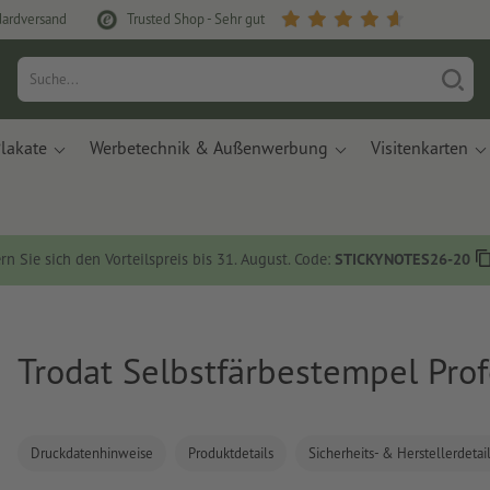
dardversand
Trusted Shop - Sehr gut
lakate
Werbetechnik & Außenwerbung
Visitenkarten
rn Sie sich den Vorteilspreis bis 31. August. Code:
STICKYNOTES26-20
Trodat Selbstfärbestempel Pro
Druckdatenhinweise
Produktdetails
Sicherheits- & Herstellerdetai