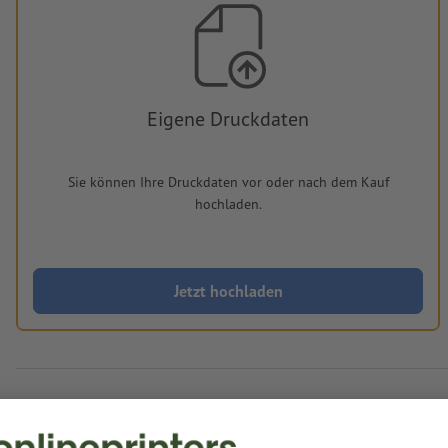
Eigene Druckdaten
Sie können Ihre Druckdaten vor oder nach dem Kauf
hochladen.
Jetzt hochladen
Lieferung ca.:
€ 36,20
€ 43,08
Fr, 14. Aug.
netto
Inkl.
19% MwSt.
&