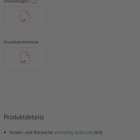
Druckvorlagen
mit mind. 4 mm Abstand zum Endformat
Schriften
müssen vollständig eingebettet oder in Kurven
konvertiert werden
Farbmodus:
CMYK, FOGRA51 (PSO Coated v3) für gestrichene
Papiere, FOGRA52 (PSO Uncoated v3 FOGRA52) für
Druckdatenhinweise
ungestrichene Papiere
Rechtschreib- und Satzfehler
werden von uns nicht geprüft
Überdruckeneinstellungen
werden von uns nicht geprüft
Kommentare
werden gelöscht und nicht gedruckt
Inhalte von
Formularfeldern
werden mitgedruckt
Wie lege ich Druckdaten richtig an?
Produktdetails
Vorder- und Rückseite
vierfarbig bedruckt
(4/4)