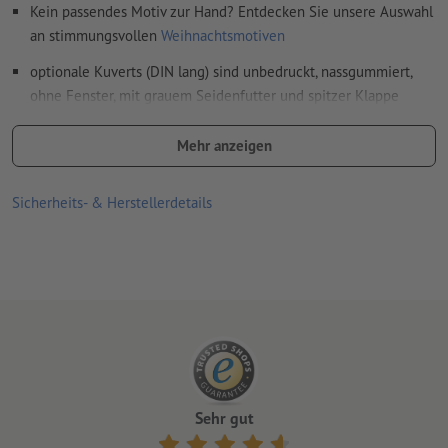
Kein passendes Motiv zur Hand? Entdecken Sie unsere Auswahl
an stimmungsvollen
Weihnachtsmotiven
optionale Kuverts (DIN lang) sind unbedruckt, nassgummiert,
ohne Fenster, mit grauem Seidenfutter und spitzer Klappe
Druckprodukte auf Recyclingpapier sind ohne Aufpreis
Mehr anzeigen
klimaneutral –
weitere Infos
inspirierende, festliche Weihnachtssprüche finden Sie
hier
Sicherheits- & Herstellerdetails
Sehr gut