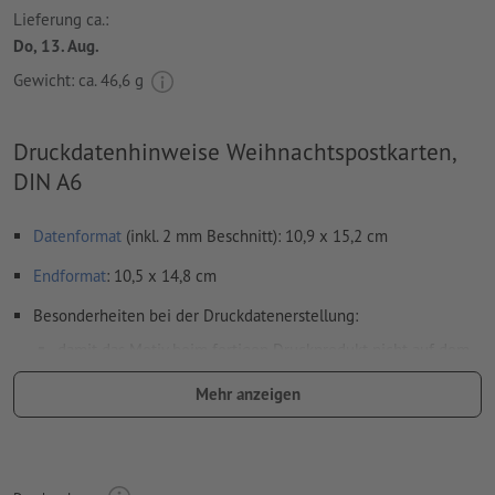
Lieferung ca.:
Do, 13. Aug.
Gewicht: ca.
46,6 g
Druckdatenhinweise Weihnachtspostkarten,
DIN A6
Datenformat
(inkl. 2 mm Beschnitt): 10,9 x 15,2 cm
Endformat
: 10,5 x 14,8 cm
Besonderheiten bei der Druckdatenerstellung:
damit das Motiv beim fertigen Druckprodukt nicht auf dem
Kopf steht, sollte in den Druckdaten die
Leserichtung
Mehr anzeigen
berücksichtigt werden
Auflösung:
300 dpi
umlaufend 2 mm
Beschnitt
anlegen, wichtige Informationen